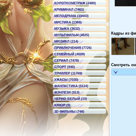
КОРОТКОМЕТРАЖ (2480)
КРИМИНАЛ (7461)
МЕЛОДРАМА (10443)
МИСТИКА (1369)
МУЗЫКА (3632)
Кадры из фи
МУЛЬТФИЛЬМ (4825)
МЮЗИКЛ (214)
ПРИКЛЮЧЕНИЯ (7726)
СЕМЕЙНЫЙ (4509)
СЕРИАЛ (7478)
Смотреть он
СПОРТ (946)
ТРИЛЛЕР (11769)
УЖАСЫ (7030)
ФАНТАСТИКА (5124)
ФЭНТЕЗИ (913)
ЧЕРНО-БЕЛЫЙ (19)
ЮМОР (9)
3D ФИЛЬМЫ (746)