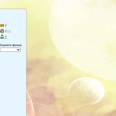
?
?
(1)
?
Оцените фильм: