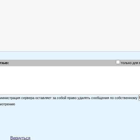
тзыв:
только для
министрация сервера оставляет за собой право удалять сообщения по собственному
мотрению
Вернуться