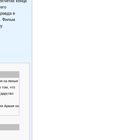
осчетах конца
чего
правда в
ы. Фильм
у.
ря на явные
 том, что
ударство
яя Армия не