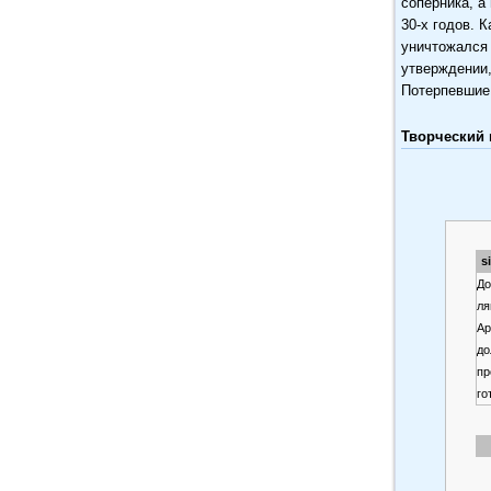
соперника, а
30-х годов. 
уничтожался 
утверждении,
Потерпевшие 
Творческий 
s
До
ля
Ар
до
пр
го