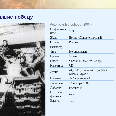
вшие победу
Poterpevshie pobedu (2004)
ID фильма в
2638
базе:
Жанр:
Война / Документальный
Страна:
Россия
Режиссер:
Тип:
Не определен
Время:
38 мин.
Видео:
512x384, DivX v5, 25 fps
Качество:
СD
44,1 кГц, mono, 64 kbps (cbr),
Аудио:
MPEG Layer-3
Перевод:
Дублированный
Добавлен:
13 ноября 2007
Добавил:
ExcellenT!
Похожие
найти...
фильмы:
Закачек:
101