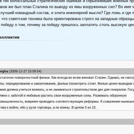
 в тех колоссальных стратегических ошибках и серьезнейших военных пр
Каков же был план Сталина по выводу из ямы вооруженных сил? Во имя 
лучший командный состав, и элита инженерной мысли? Где ложь и где 
 что советская техника была ориентирована строго на западные образц
победу о том, почему за победу пришлось заплатить столь высокую цен
коллектив
ingha
(2009-12-27 15:09:54)
статочно поверхностный фильм. Как всегда во всем виноват Сталин. Однако, не смот
пы, передергивание и замалчивание, фильм посмотреть стоит. Фильм ценен выводом о
мия должна учиться воевать, а не заниматься строительством дач для генералов. Гос
лжно с заботой и любовью растить свои вооруженные силы. Развивать оборонную
омышленность, вовремя проводить соответствующие реформы. К сожалению нынешн
това к войне, ибо у руля торговцы, а не воины. В целом 5 из 10.