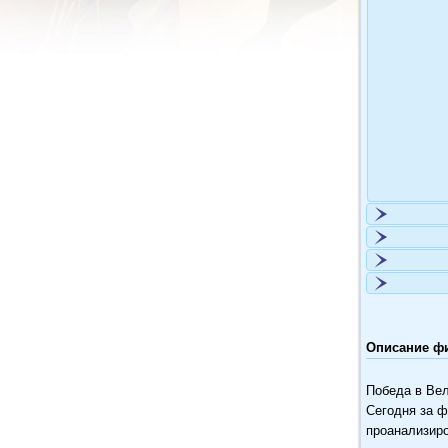
Описание фи
Победа в Вел
Сегодня за ф
проанализиро