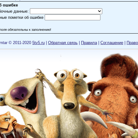
б ошибке
бочные данные:
ные пометки об ошибке
поля обязательны к заполнению!
mtar © 2011-2020
5tv5.ru
|
Обратная связь
|
Правила
|
Cоглашение
|
Право