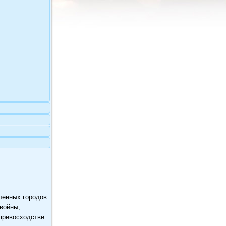
шенных городов.
войны,
превосходстве