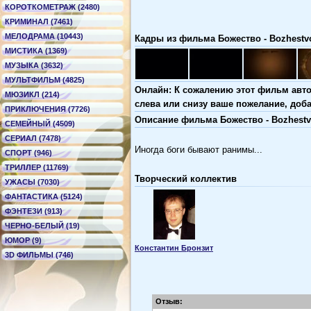
КОРОТКОМЕТРАЖ (2480)
КРИМИНАЛ (7461)
МЕЛОДРАМА (10443)
Кадры из фильма Божество - Bozhestv
МИСТИКА (1369)
МУЗЫКА (3632)
МУЛЬТФИЛЬМ (4825)
Онлайн: К сожалению этот фильм авто
МЮЗИКЛ (214)
слева или снизу ваше пожелание, доб
ПРИКЛЮЧЕНИЯ (7726)
Описание фильма Божество - Bozhest
СЕМЕЙНЫЙ (4509)
СЕРИАЛ (7478)
Иногда боги бывают ранимы...
СПОРТ (946)
ТРИЛЛЕР (11769)
Творческий коллектив
УЖАСЫ (7030)
ФАНТАСТИКА (5124)
ФЭНТЕЗИ (913)
ЧЕРНО-БЕЛЫЙ (19)
ЮМОР (9)
Константин Бронзит
3D ФИЛЬМЫ (746)
Отзыв: