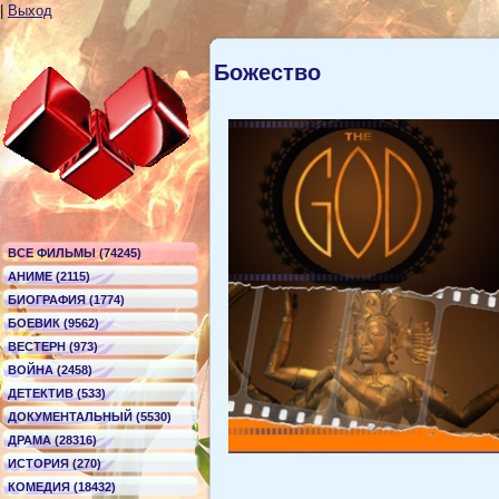
|
Выход
Божество
ВСЕ ФИЛЬМЫ (74245)
АНИМЕ (2115)
БИОГРАФИЯ (1774)
БОЕВИК (9562)
ВЕСТЕРН (973)
ВОЙНА (2458)
ДЕТЕКТИВ (533)
ДОКУМЕНТАЛЬНЫЙ (5530)
ДРАМА (28316)
ИСТОРИЯ (270)
КОМЕДИЯ (18432)