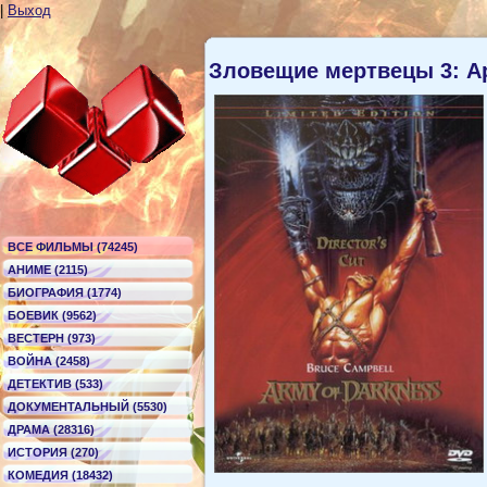
|
Выход
Зловещие мертвецы 3: А
ВСЕ ФИЛЬМЫ (74245)
АНИМЕ (2115)
БИОГРАФИЯ (1774)
БОЕВИК (9562)
ВЕСТЕРН (973)
ВОЙНА (2458)
ДЕТЕКТИВ (533)
ДОКУМЕНТАЛЬНЫЙ (5530)
ДРАМА (28316)
ИСТОРИЯ (270)
КОМЕДИЯ (18432)