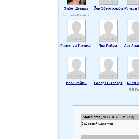
Эмбет Дэвидц
Йен Эберкромби
Ричард 
Embeth Davidtz
Патриция Таллман
Тед Рэйми
Дек Анд
Иван Рэйми
Роберт Г. Таперт
Билл 
Bill P
SlounPirat
(2008-04-23 23:11:08)
Забавный фильмец