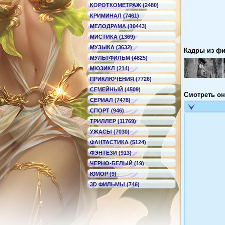
КОРОТКОМЕТРАЖ (2480)
КРИМИНАЛ (7461)
МЕЛОДРАМА (10443)
МИСТИКА (1369)
МУЗЫКА (3632)
Кадры из фил
МУЛЬТФИЛЬМ (4825)
МЮЗИКЛ (214)
ПРИКЛЮЧЕНИЯ (7726)
СЕМЕЙНЫЙ (4509)
Смотреть он
СЕРИАЛ (7478)
СПОРТ (946)
ТРИЛЛЕР (11769)
УЖАСЫ (7030)
ФАНТАСТИКА (5124)
ФЭНТЕЗИ (913)
ЧЕРНО-БЕЛЫЙ (19)
ЮМОР (9)
3D ФИЛЬМЫ (746)