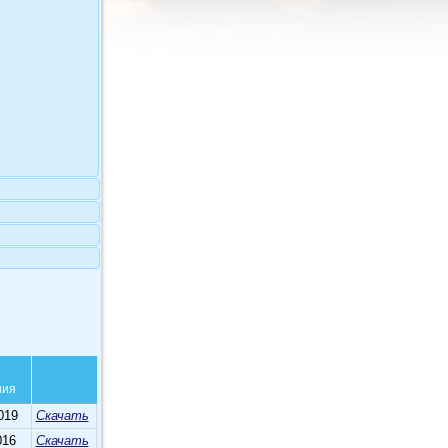
ния
019
Скачать
016
Скачать