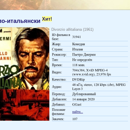
Хит!
по-итальянски
Divorzio allitaliana (1961)
ID фильма в
31941
базе:
Жанр:
Комедия
Страна:
Италия
Режиссер:
Пьетро Джерми
Тип:
Не определён
Время:
118 мин.
704x384, XviD MPEG-4
Видео:
(www.xvid.org), 23,976 fps
Качество:
DVDRip
48 кГц, stereo, 128 kbps (cbr), MPEG
Аудио:
Layer-3
Перевод:
Дублированный
Добавлен:
14 января 2020
Добавил:
GGast
Похожие
найти...
фильмы:
Закачек:
107