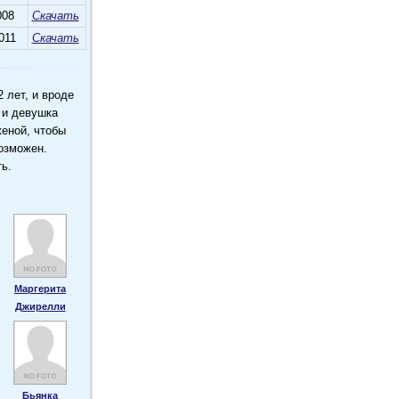
008
Скачать
011
Скачать
 лет, и вроде
 и девушка
еной, чтобы
возможен.
ь.
Маргерита
Джирелли
Бьянка