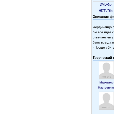
DVDRip
HDTVRip
Описание фил
Фердинандо п
бы всё идет 
отвечает ему
быть всегда 
«Проще убить
Творческий 
Марчелло
Мастроянн