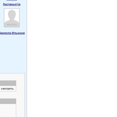
Кастаньетта
Даниела Ильоцци
 смотреть.