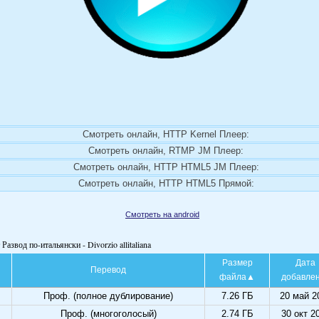
Смотреть онлайн, HTTP Kernel Плеер:
Смотреть онлайн, RTMP JM Плеер:
Смотреть онлайн, HTTP HTML5 JM Плеер:
Смотреть онлайн, HTTP HTML5 Прямой:
Смотреть на android
Развод по-итальянски - Divorzio allitaliana
Размер
Дата
Перевод
файла
добавле
Проф. (полное дублирование)
7.26 ГБ
20 май 2
Проф. (многоголосый)
2.74 ГБ
30 окт 2