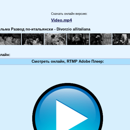
Скачать онлайн версию:
Video.mp4
ьма Развод по-итальянски - Divorzio allitaliana
лайн:
Смотреть онлайн, RTMP Adobe Плеер: