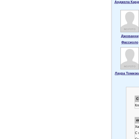
Анджела Кард
Джованни
Фассиоло
Лаура Томизе
С
Кл
e
Ха
С 
См