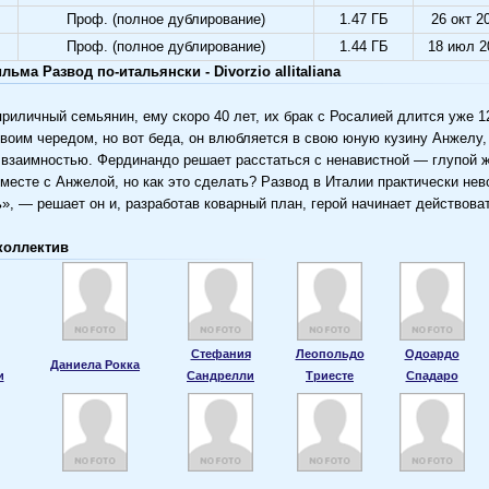
Проф. (полное дублирование)
1.47 ГБ
26 окт 2
Проф. (полное дублирование)
1.44 ГБ
18 июл 2
ьма Развод по-итальянски - Divorzio allitaliana
риличный семьянин, ему скоро 40 лет, их брак с Росалией длится уже 12
своим чередом, но вот беда, он влюбляется в свою юную кузину Анжелу,
 взаимностью. Фердинандо решает расстаться с ненавистной — глупой ж
вместе с Анжелой, но как это сделать? Развод в Италии практически не
», — решает он и, разработав коварный план, герой начинает действоват
коллектив
Стефания
Леопольдо
Одоардо
Даниела Рокка
и
Сандрелли
Триесте
Спадаро