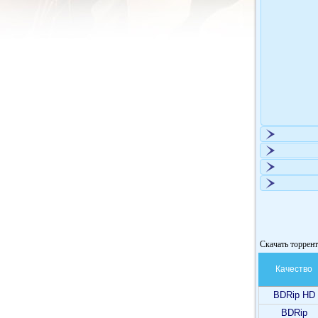
Скачать торрент 
Качество
BDRip HD
BDRip