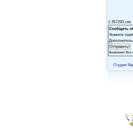
J
Лу
1.357293 сек
ко
Сообщить о
эт
Укажите оши
те
Дополнитель
Л
Внимание! Все 
Ос
Cтудия Na
J
С 
ст
a
?
Хи
Ко
Ка
Фи