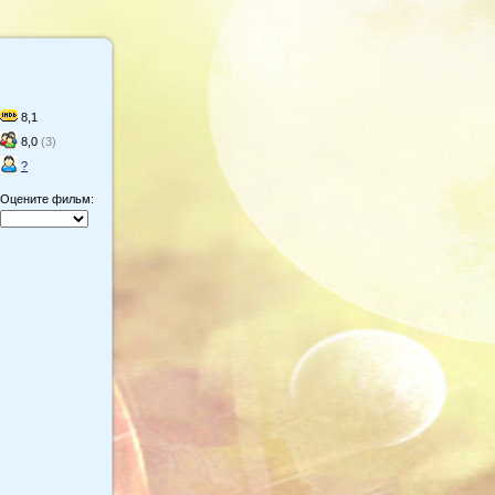
8,1
8,0
(3)
?
Оцените фильм: