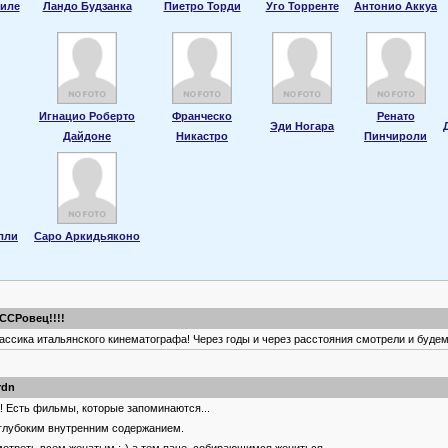
иле
Ландо Будзанка
Пиетро Торди
Уго Торренте
Антонио Аккуа
Игнацио Роберто
Франческо
Ренато
Эди Ногара
Дайдоне
Никастро
Пинчироли
лли
Саро Аркидьяконо
ССРовец!!!!
ассика итальянского кинематографа! Через годы и через расстояния смотрели и будем
rdn
! Есть фильмы, которые запоминаются...
глубоким внутренним содержанием.
отреть всем женатым ;-) а тем паче, собирающимся жениться...