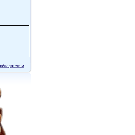
в
 антоним
з комедий
обладателям
ми
без ...
лассика