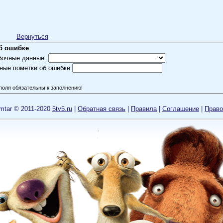
ulia75
чше не бывает
, хочу предложить перенести эти строки (и тоже в скрытом варианте) 
Вернуться
мментарии к другому прекрасному фильму под названием совершенно схожим, но как
б ошибке
ому "Брак по-Итальянски" с тем же Мастроянни. Фильм конечно бомбовский! Лучшая и
бочные данные:
х времен и не уступающая и ныне!
ные пометки об ошибке
учше не бывает
поля обязательны к заполнению!
торожно - спойлер!
mtar © 2011-2020
5tv5.ru
|
Обратная связь
|
Правила
|
Cоглашение
|
Право
ulia75
младенчества смотрен-пересмотрен в кругу семьи. И ведь обычный мужчина, со свои
ранностями, но сколько терзаний...
gnia_gorelkina
??
пишет:
тер и коварен сицилийский муж, собравшийся развестись по правилам и 
нцовка такая, что не знаешь : плакать или смеяться?!) 7/10
к говорится, за что боролись, на то и ....
льм с блестящими актерами, сочный, "декамеронистый")) - настоящая к