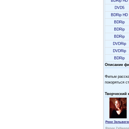
BDRip HD
DVD5
BDRip HD
BDRip
BDRip
BDRip
DVDRip
DVDRip
BDRip
Описание фил
Фильм расска
покоряться с
Творческий 
Рене Зельвеге
Renee Zellwege