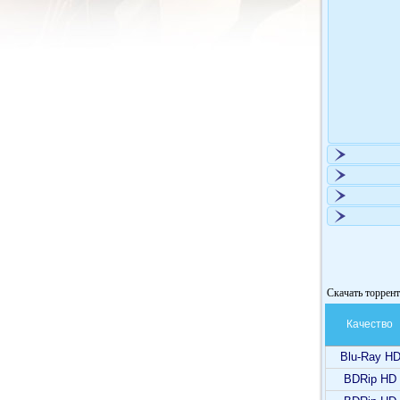
Скачать торрент
Качество
Blu-Ray H
BDRip HD