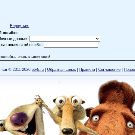
Вернуться
б ошибке
бочные данные:
ные пометки об ошибке
поля обязательны к заполнению!
mtar © 2011-2020
5tv5.ru
|
Обратная связь
|
Правила
|
Cоглашение
|
Право