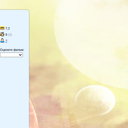
7,2
9
(2)
?
Оцените фильм: