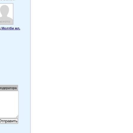
 Молтби мл.
модератора