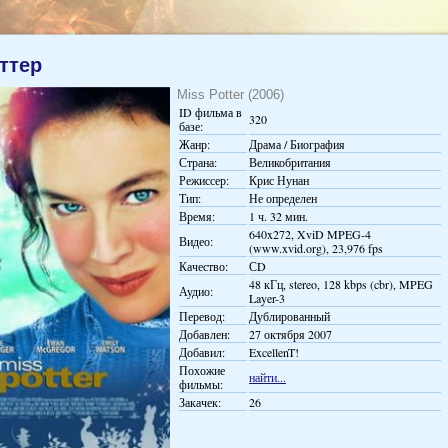
ттер
Miss Potter (2006)
ID фильма в
320
базе:
Жанр:
Драма / Биография
Страна:
Великобритания
Режиссер:
Крис Нунан
Тип:
Не определен
Время:
1 ч. 32 мин.
640x272, XviD MPEG-4
Видео:
(www.xvid.org), 23,976 fps
Качество:
СD
48 кГц, stereo, 128 kbps (cbr), MPEG
Аудио:
Layer-3
Перевод:
Дублированный
Добавлен:
27 октября 2007
Добавил:
ExcellenT!
Похожие
найти...
фильмы:
Закачек:
26