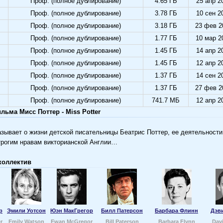
Проф. (полное дублирование)
4.65 ГБ
25 апр 2
Проф. (полное дублирование)
3.78 ГБ
10 сен 2
Проф. (полное дублирование)
3.18 ГБ
23 фев 2
Проф. (полное дублирование)
1.77 ГБ
10 мар 2
Проф. (полное дублирование)
1.45 ГБ
14 апр 2
Проф. (полное дублирование)
1.45 ГБ
12 апр 2
Проф. (полное дублирование)
1.37 ГБ
14 сен 2
Проф. (полное дублирование)
1.37 ГБ
27 фев 2
Проф. (полное дублирование)
741.7 МБ
12 апр 2
ьма Мисс Поттер - Miss Potter
зывает о жизни детской писательницы Беатрис Поттер, ее деятельности
трогим нравам викторианской Англии…
коллектив
р
Эмили Уотсон
Юэн МакГрегор
Билл Патерсон
Барбара Флинн
Дэв
r
Emily Watson
Ewan McGregor
Bill Paterson
Barbara Flynn
Dav