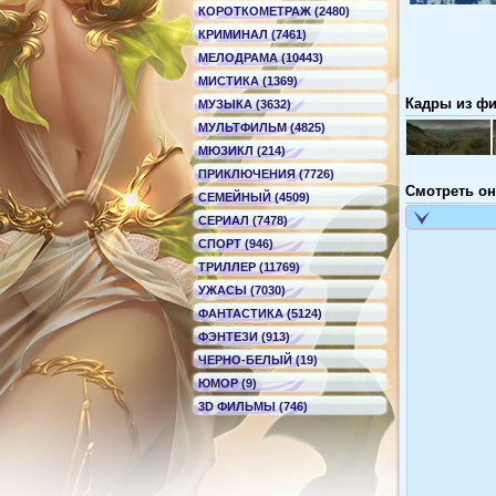
КОРОТКОМЕТРАЖ (2480)
КРИМИНАЛ (7461)
МЕЛОДРАМА (10443)
МИСТИКА (1369)
Кадры из фи
МУЗЫКА (3632)
МУЛЬТФИЛЬМ (4825)
МЮЗИКЛ (214)
ПРИКЛЮЧЕНИЯ (7726)
Смотреть он
СЕМЕЙНЫЙ (4509)
СЕРИАЛ (7478)
СПОРТ (946)
ТРИЛЛЕР (11769)
УЖАСЫ (7030)
ФАНТАСТИКА (5124)
ФЭНТЕЗИ (913)
ЧЕРНО-БЕЛЫЙ (19)
ЮМОР (9)
3D ФИЛЬМЫ (746)