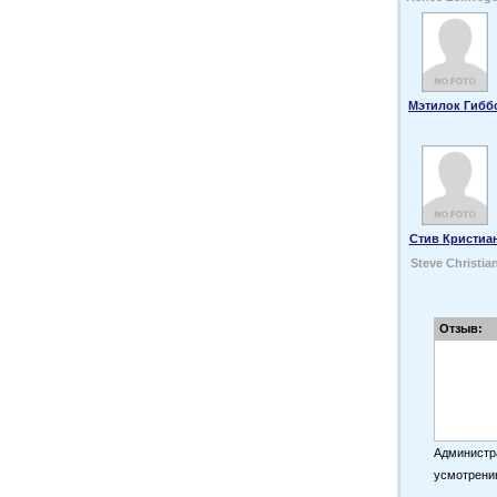
Мэтилок Гибб
Стив Кристиа
Steve Christia
Отзыв:
Администра
усмотрени