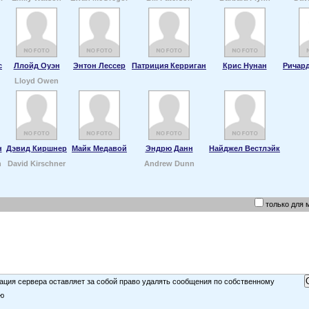
с
Ллойд Оуэн
Энтон Лессер
Патриция Керриган
Крис Нунан
Ричард
Lloyd Owen
н
Дэвид Киршнер
Майк Медавой
Эндрю Данн
Найджел Вестлэйк
n
David Kirschner
Andrew Dunn
только для 
ция сервера оставляет за собой право удалять сообщения по собственному
ю