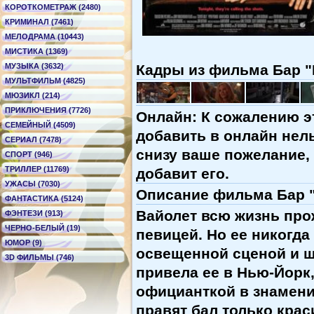
КОРОТКОМЕТРАЖ (2480)
КРИМИНАЛ (7461)
МЕЛОДРАМА (10443)
МИСТИКА (1369)
Кадры из фильма Бар "Г
МУЗЫКА (3632)
МУЛЬТФИЛЬМ (4825)
МЮЗИКЛ (214)
ПРИКЛЮЧЕНИЯ (7726)
Онлайн: К сожалению э
СЕМЕЙНЫЙ (4509)
добавить в онлайн нель
СЕРИАЛ (7478)
снизу ваше пожелание,
СПОРТ (946)
ТРИЛЛЕР (11769)
добавит его.
УЖАСЫ (7030)
Описание фильма Бар "Г
ФАНТАСТИКА (5124)
Вайолет всю жизнь про
ФЭНТЕЗИ (913)
ЧЕРНО-БЕЛЫЙ (19)
певицей. Но ее никогда
ЮМОР (9)
освещенной сценой и ш
3D ФИЛЬМЫ (746)
привела ее в
Нью-Йорк
официанткой в знамени
правят бал только кра