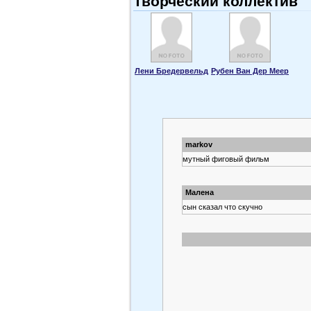
Творческий коллектив
Лени Бредервельд
Рубен Ван Дер Меер
markov
мутный фиговый фильм
Малена
сын сказал что скучно