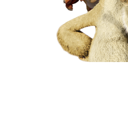
alers2712
фильм стоит просмотр
Макси
Качайте, не пожалеете.
Макси
Смотрел художественны
исключение.. молодцы ре
3124685
Очень сильно .....смот
Igor-Rezun
Да, фильм сильный. Но 
что ситуация была кра
помощью в самом начал