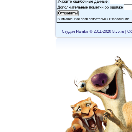
Согласна-чудо!!!
Укажите ошибочные данные:
Дополнительные пометки об ошибке
investor
Внимание! Все поля обязательны к заполнению!
Ребята, конечно, моло
отойти от самолета тол
Cтудия Namtar © 2011-2020
5tv5.ru
|
Об
уже через две недели о
экспедицию из двух-тр
известия о прекращени
другую на восток. Тог
Помню как-то рассказы
летом в заповеднике и
более 70 суток и умер
просто пошел в любом
максимум через неделю
TatyanaL
Потрясающая история!