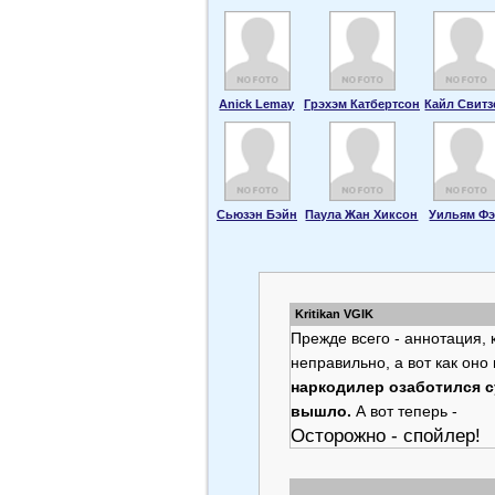
Anick Lemay
Грэхэм Катбертсон
Кайл Свитз
Сьюзэн Бэйн
Паула Жан Хиксон
Уильям Ф
Kritikan VGIK
Прежде всего - аннотация,
неправильно, а вот как оно
наркодилер озаботился с
вышло.
А вот теперь -
Осторожно - спойлер!