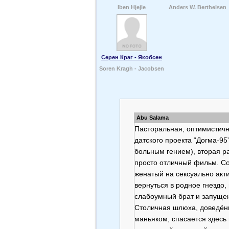
Iben Hjejle
Anders W. Berthelsen
Серен Краг - Якобсен
Soren Kragh - Jacobsen
Abu Salama
Пасторальная, оптимистич
датского проекта “Догма-95
больным гением), вторая р
просто отличный фильм. Со
женатый на сексуально акт
вернуться в родное гнездо,
слабоумный брат и запуще
Столичная шлюха, доведён
маньяком, спасается здесь 