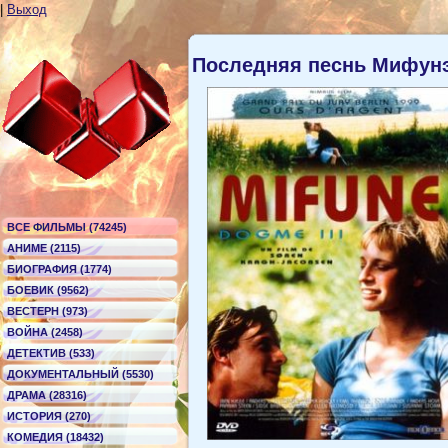
|
Выход
Последняя песнь Мифун
ВСЕ ФИЛЬМЫ (74245)
АНИМЕ (2115)
БИОГРАФИЯ (1774)
БОЕВИК (9562)
ВЕСТЕРН (973)
ВОЙНА (2458)
ДЕТЕКТИВ (533)
ДОКУМЕНТАЛЬНЫЙ (5530)
ДРАМА (28316)
ИСТОРИЯ (270)
КОМЕДИЯ (18432)