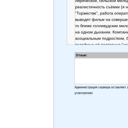
лирической, сельской мело
реалистичность съёмки (я 
“Торжестве”, работа операт
выводят фильм на совершен
то ближе голливудские мело
на одном дыхании. Компан
асоциальным подростком, б
телефоне её постоянно “кон
Осторожно - спойлер!
Отзыв:
Администрация сервера оставляет 
усмотрению