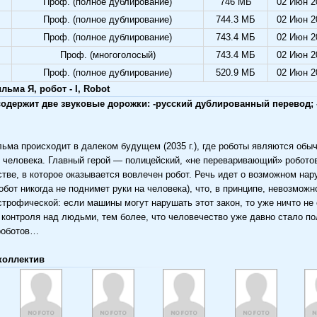
Проф. (полное дублирование)
746 МБ
02 Июн 2
Проф. (полное дублирование)
744.3 МБ
02 Июн 2
Проф. (полное дублирование)
743.4 МБ
02 Июн 2
Проф. (многоголосый)
743.4 МБ
02 Июн 2
Проф. (полное дублирование)
520.9 МБ
02 Июн 2
ьма Я, робот - I, Robot
одержит две звуковые дорожки: -русский дублированный перевод; 
ьма происходит в далеком будущем (2035 г.), где роботы являются обы
человека. Главный герой — полицейский, «не переваривающий» робото
стве, в которое оказывается вовлечен робот. Речь идет о возможном на
обот никогда не поднимет руки на человека), что, в принципе, невозможн
астрофической: если машины могут нарушать этот закон, то уже ничто не
а контроля над людьми, тем более, что человечество уже давно стало п
роботов…
коллектив