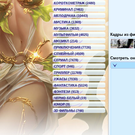
КОРОТКОМЕТРАЖ (2480)
КРИМИНАЛ (7461)
МЕЛОДРАМА (10443)
МИСТИКА (1369)
МУЗЫКА (3632)
Кадры из фил
МУЛЬТФИЛЬМ (4825)
МЮЗИКЛ (214)
ПРИКЛЮЧЕНИЯ (7726)
СЕМЕЙНЫЙ (4509)
Смотреть он
СЕРИАЛ (7478)
СПОРТ (946)
ТРИЛЛЕР (11769)
УЖАСЫ (7030)
ФАНТАСТИКА (5124)
ФЭНТЕЗИ (913)
ЧЕРНО-БЕЛЫЙ (19)
ЮМОР (9)
3D ФИЛЬМЫ (746)