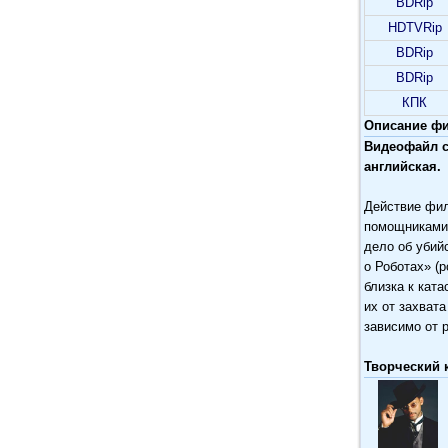
BDRip
HDTVRip
BDRip
BDRip
КПК
Описание фил
Видеофайл с
английская.
Действие фил
помощниками 
дело об убий
о Роботах» (р
близка к кат
их от захват
зависимо от 
Творческий 