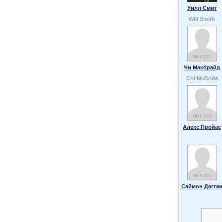
Уилл Смит
Will Smith
Чи Макбрайд
Chi McBride
Алекс Пройас
Саймон Дагга