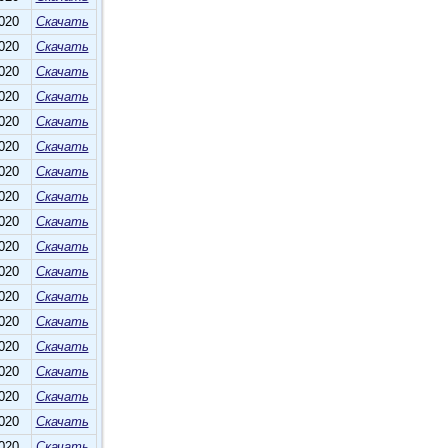
020
Скачать
020
Скачать
020
Скачать
020
Скачать
020
Скачать
020
Скачать
020
Скачать
020
Скачать
020
Скачать
020
Скачать
020
Скачать
020
Скачать
020
Скачать
020
Скачать
020
Скачать
020
Скачать
020
Скачать
020
Скачать