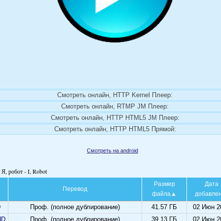
Смотреть онлайн, HTTP Kernel Плеер:
Смотреть онлайн, RTMP JM Плеер:
Смотреть онлайн, HTTP HTML5 JM Плеер:
Смотреть онлайн, HTTP HTML5 Прямой:
Смотреть на android
Я, робот - I, Robot
Размер
Дата
Перевод
файла
добавле
D
Проф. (полное дублирование)
41.57 ГБ
02 Июн 2
HD
Проф. (полное дублирование)
39.13 ГБ
02 Июн 2