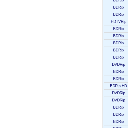
BDRip
BDRip
BDRip
HDTVRip
BDRip
BDRip
BDRip
BDRip
BDRip
DVDRip
BDRip
BDRip
BDRip HD
DVDRip
DVDRip
BDRip
BDRip
BDRip