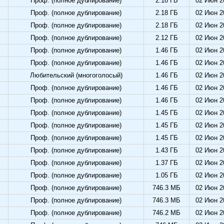
Проф. (полное дублирование)
2.18 ГБ
02 Июн 2
Проф. (полное дублирование)
2.18 ГБ
02 Июн 2
Проф. (полное дублирование)
2.18 ГБ
02 Июн 2
Проф. (полное дублирование)
2.12 ГБ
02 Июн 2
Проф. (полное дублирование)
1.46 ГБ
02 Июн 2
Проф. (полное дублирование)
1.46 ГБ
02 Июн 2
Любительский (многоголосый)
1.46 ГБ
02 Июн 2
Проф. (полное дублирование)
1.46 ГБ
02 Июн 2
Проф. (полное дублирование)
1.46 ГБ
02 Июн 2
Проф. (полное дублирование)
1.45 ГБ
02 Июн 2
Проф. (полное дублирование)
1.45 ГБ
02 Июн 2
Проф. (полное дублирование)
1.45 ГБ
02 Июн 2
Проф. (полное дублирование)
1.43 ГБ
02 Июн 2
Проф. (полное дублирование)
1.37 ГБ
02 Июн 2
Проф. (полное дублирование)
1.05 ГБ
02 Июн 2
Проф. (полное дублирование)
746.3 МБ
02 Июн 2
Проф. (полное дублирование)
746.3 МБ
02 Июн 2
Проф. (полное дублирование)
746.2 МБ
02 Июн 2