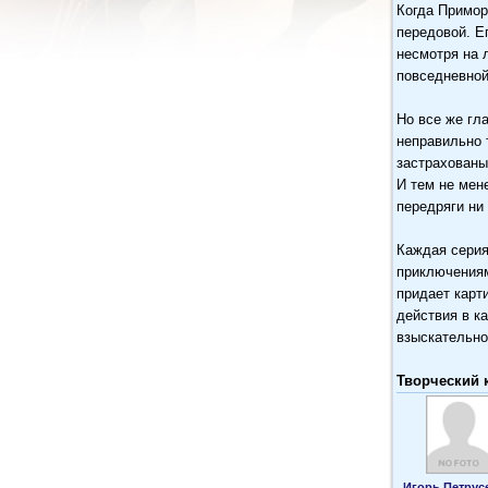
Когда Примор
передовой. Е
несмотря на 
повседневной
Но все же гл
неправильно 
застрахованы
И тем не мен
передряги ни
Каждая серия
приключениям
придает карт
действия в к
взыскательно
Творческий 
Игорь Петрус