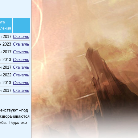
ата
вления
н 2017
Скачать
н 2023
Скачать
н 2017
Скачать
я 2013
Скачать
н 2017
Скачать
н 2022
Скачать
я 2013
Скачать
н 2017
Скачать
действуют «под
разворачиваются
мбы. Недалеко