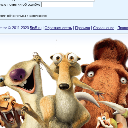
ные пометки об ошибке
поля обязательны к заполнению!
mtar © 2011-2020
5tv5.ru
|
Обратная связь
|
Правила
|
Cоглашение
|
Право