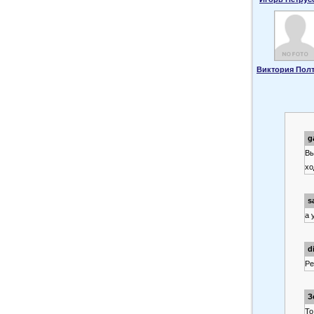
Виктория Пол
g
Вы
хо
s
а 
d
Ре
З
То