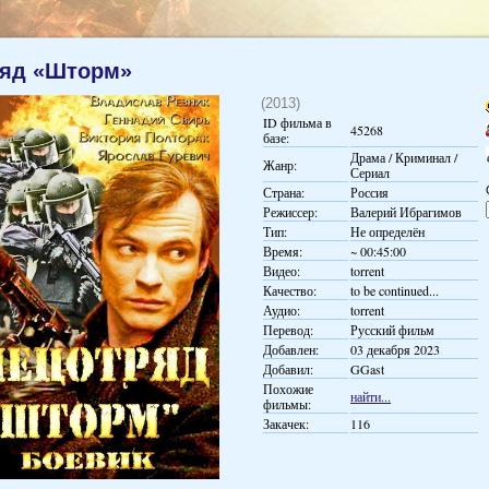
ряд «Шторм»
(2013)
ID фильма в
45268
базе:
Драма / Криминал /
Жанр:
Сериал
Страна:
Россия
Режиссер:
Валерий Ибрагимов
Тип:
Не определён
Время:
~ 00:45:00
Видео:
torrent
Качество:
to be continued...
Аудио:
torrent
Перевод:
Русский фильм
Добавлен:
03 декабря 2023
Добавил:
GGast
Похожие
найти...
фильмы:
Закачек:
116