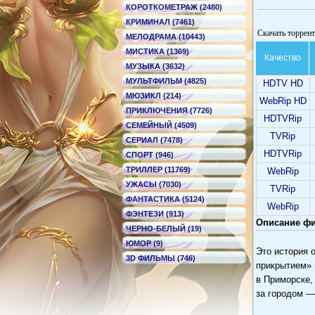
КОРОТКОМЕТРАЖ (2480)
КРИМИНАЛ (7461)
Скачать торрен
МЕЛОДРАМА (10443)
МИСТИКА (1369)
Качество
МУЗЫКА (3632)
МУЛЬТФИЛЬМ (4825)
HDTV HD
МЮЗИКЛ (214)
WebRip HD
ПРИКЛЮЧЕНИЯ (7726)
HDTVRip
СЕМЕЙНЫЙ (4509)
TVRip
СЕРИАЛ (7478)
HDTVRip
СПОРТ (946)
ТРИЛЛЕР (11769)
WebRip
УЖАСЫ (7030)
TVRip
ФАНТАСТИКА (5124)
WebRip
ФЭНТЕЗИ (913)
Описание ф
ЧЕРНО-БЕЛЫЙ (19)
ЮМОР (9)
Это история 
3D ФИЛЬМЫ (746)
прикрытием» 
в Приморске,
за городом —