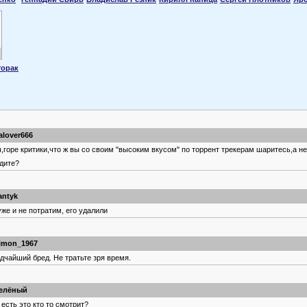
торак
alover666
,горе критики,что ж вы со своим "высоким вкусом" по торрент трекерам шаритесь,а не
дите?
antyk
уже и не потратим, его удалили
imon_1967
дчайший бред. Не тратьте зря время.
елёный
 есть это кто то смотрит?