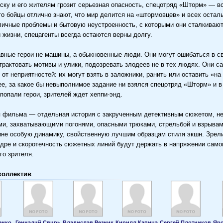
ску и его жителям грозит серьезная опасность, спецотряд «Шторм» — вс
го бойцы отлично знают, что мир делится на «штормовцев» и всех остал
личные проблемы и бытовую неустроенность, с которыми они сталкивают
 жизни, спецагенты всегда остаются верны долгу.
авные герои не машины, а обыкновенные люди. Они могут ошибаться в св
трактовать мотивы и улики, подозревать злодеев не в тех людях. Они с
 от неприятностей: их могут взять в заложники, ранить или оставить «на
ее, за какое бы невыполнимое задание ни взялся спецотряд «Шторм» и в
 попали герои, зрителей ждет хеппи-энд.
 фильма — отдельная история с закрученным детективным сюжетом, н
и, захватывающими погонями, опасными трюками, стрельбой и взрывам
ине особую динамику, свойственную лучшим образцам стиля экшн. Зре
адре и скоротечность сюжетных линий будут держать в напряжении само
го зрителя.
коллектив
енко
Геннадий Свирь
Владислав Резник
Кирилл Капица
Сергей Плотников
Яро