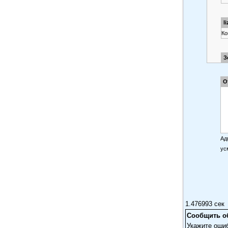
l
Ко
З
Оч
О
Ад
ус
1.476993 сек
Сообщить о
Укажите оши