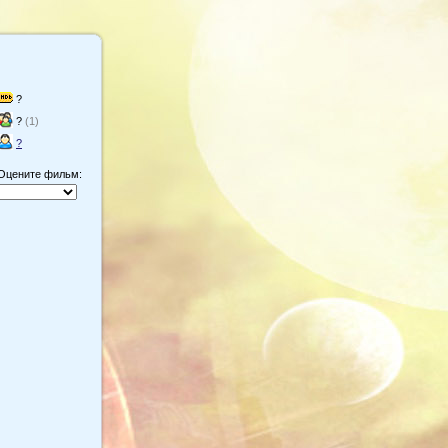
?
?
(1)
?
Оцените фильм: