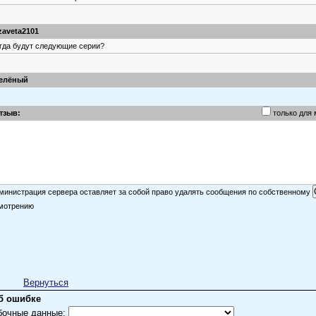
izaveta2101
гда будут следующие серии?
елёный
ередной дешёвый треш типа "Братаны" и "Морские дьяволы в 3D" ?
тзыв:
только для
министрация сервера оставляет за собой право удалять сообщения по собственному
мотрению
Вернуться
б ошибке
бочные данные: