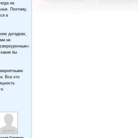
егда на
ьных. Поэтому,
ся в
оих догадках,
ами не
 сверхурочные».
 какие бы
евероятными
и. Все это
лищность
го
слав Гуревич