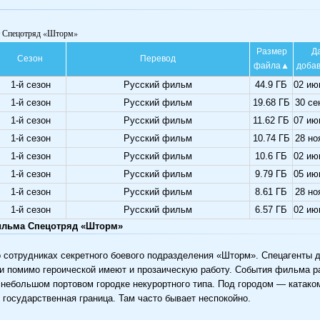
т Спецотряд «Шторм»
Размер
Д
Сезон
Перевод
файла
доба
1-й сезон
Русский фильм
44.9 ГБ
02 ию
1-й сезон
Русский фильм
19.68 ГБ
30 се
1-й сезон
Русский фильм
11.62 ГБ
07 ию
1-й сезон
Русский фильм
10.74 ГБ
28 но
1-й сезон
Русский фильм
10.6 ГБ
02 ию
1-й сезон
Русский фильм
9.79 ГБ
05 ию
1-й сезон
Русский фильм
8.61 ГБ
28 но
1-й сезон
Русский фильм
6.57 ГБ
02 ию
ильма Спецотряд «Шторм»
о сотрудниках секретного боевого подразделения «Шторм». Спецагенты 
и помимо героической имеют и прозаическую работу. События фильма 
 небольшом портовом городке некурортного типа. Под городом — катако
 государственная граница. Там часто бывает неспокойно.