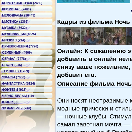
КОРОТКОМЕТРАЖ (2480)
КРИМИНАЛ (7461)
МЕЛОДРАМА (10443)
Кадры из фильма Ночь в
МИСТИКА (1369)
МУЗЫКА (3632)
МУЛЬТФИЛЬМ (4825)
МЮЗИКЛ (214)
ПРИКЛЮЧЕНИЯ (7726)
Онлайн: К сожалению э
СЕМЕЙНЫЙ (4509)
добавить в онлайн нель
СЕРИАЛ (7478)
СПОРТ (946)
снизу ваше пожелание,
ТРИЛЛЕР (11769)
добавит его.
УЖАСЫ (7030)
Описание фильма Ночь в
ФАНТАСТИКА (5124)
ФЭНТЕЗИ (913)
ЧЕРНО-БЕЛЫЙ (19)
Они носят неотразимые к
ЮМОР (9)
модные прически и стил
3D ФИЛЬМЫ (746)
— ночные клубы. Стимул
самая заветная мечта — 