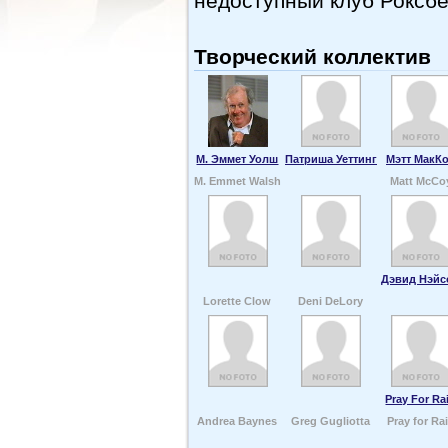
недоступный клуб Роксб
Творческий коллектив
М. Эммет Уолш
Патриша Уеттинг
Мэтт МакК
M. Emmet Walsh
Matt McCo
Дэвид Нэйс
Lorette Clow
Deni DeLory
Pray For Ra
Andrea Baynes
Greg Gugliotta
Pray for Ra