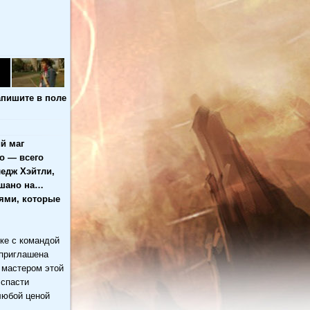
апишите в поле
й маг
о — всего
ледж Хэйтли,
ешано на…
нями, которые
ке с командой
 приглашена
 мастером этой
 спасти
любой ценой