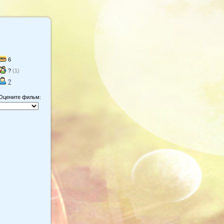
6
?
(1)
?
Оцените фильм: