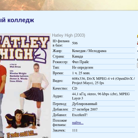
ый колледж
Hatley High (2003)
ID фильма
506
в базе:
Жанр:
Комедия / Мелодрама
Страна:
Канада
Режиссер:
Фил Прайс
Тип:
Не определен
Время:
1 ч. 25 мин.
608x336, DivX MPEG-4 v4 (OpenDivX /
Видео:
Project Mayo), 25 fps
Качество:
СD
44,1 кГц, stereo, 96 kbps (cbr), MPEG
Аудио:
Layer-3
Перевод:
Дублированный
Добавлен:
27 октября 2007
Добавил:
ExcellenT!
Похожие
найти...
фильмы:
Закачек:
111