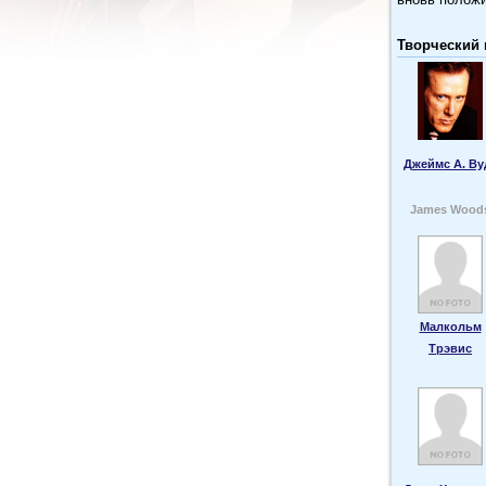
Творческий 
Джеймс А. Ву
James Wood
Малкольм
Трэвис