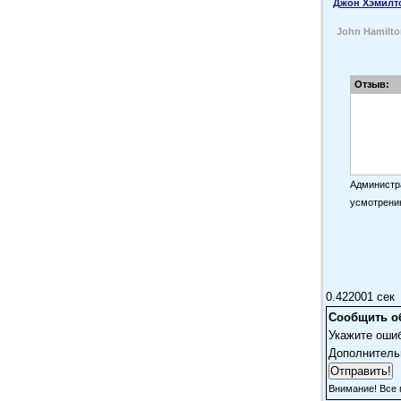
Джон Хэмилт
John Hamilto
Отзыв:
Администра
усмотрени
0.422001 сек
Сообщить о
Укажите оши
Дополнитель
Внимание! Все 