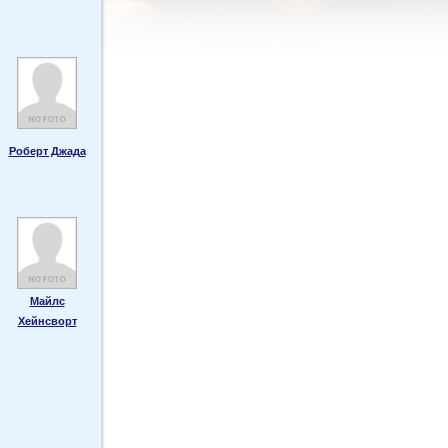
Роберт Джада
Майлс
Хейнсворт