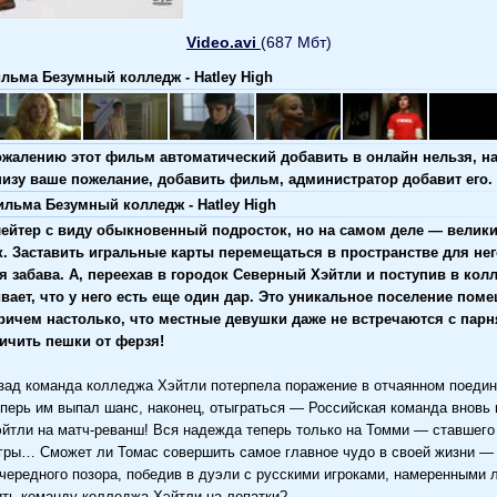
Video.avi
(687 Мбт)
льма Безумный колледж - Hatley High
ожалению этот фильм автоматический добавить в онлайн нельзя, н
низу ваше пожелание, добавить фильм, администратор добавит его.
льма Безумный колледж - Hatley High
ейтер с виду обыкновенный подросток, но на самом деле — велики
. Заставить игральные карты перемещаться в пространстве для нег
я забава. А, переехав в городок Северный Хэйтли и поступив в кол
вает, что у него есть еще один дар. Это уникальное поселение пом
ричем настолько, что местные девушки даже не встречаются с пар
личить пешки от ферзя!
зад команда колледжа Хэйтли потерпела поражение в отчаянном поедин
еперь им выпал шанс, наконец, отыграться — Российская команда вновь
йтли на матч-реванш! Вся надежда теперь только на Томми — ставшего
гры… Сможет ли Томас совершить самое главное чудо в своей жизни —
чередного позора, победив в дуэли с русскими игроками, намеренными 
ть команду колледжа Хэйтли на лопатки?