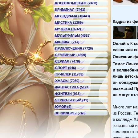
КОРОТКОМЕТРАЖ (2480)
КРИМИНАЛ (7461)
МЕЛОДРАМА (10443)
Кадры из фи
МИСТИКА (1369)
МУЗЫКА (3632)
МУЛЬТФИЛЬМ (4825)
МЮЗИКЛ (214)
Онлайн: К с
ПРИКЛЮЧЕНИЯ (7726)
слева или с
СЕМЕЙНЫЙ (4509)
Описание фи
СЕРИАЛ (7478)
Томас Линкл
СПОРТ (946)
и волшебник
ТРИЛЛЕР (11769)
лишь детска
УЖАСЫ (7030)
он обнаружи
ФАНТАСТИКА (5124)
шахматах! П
ФЭНТЕЗИ (913)
не могут от
ЧЕРНО-БЕЛЫЙ (19)
ЮМОР (9)
Много лет на
из России. Т
3D ФИЛЬМЫ (746)
в колледж Хэ
гениальной и
колледж от о
вновь положи