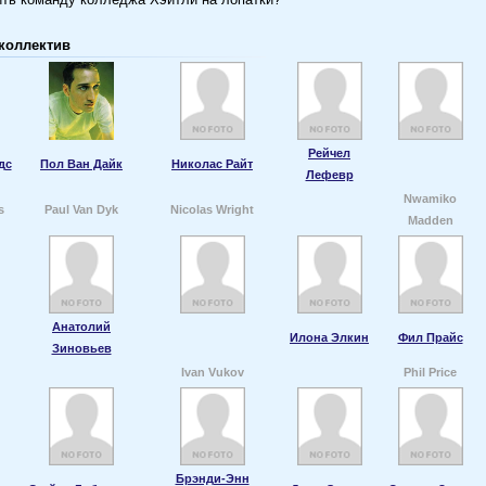
коллектив
Рейчел
дс
Пол Ван Дайк
Николас Райт
Лефевр
Nwamiko
s
Paul Van Dyk
Nicolas Wright
Madden
Анатолий
Илона Элкин
Фил Прайс
Зиновьев
Ivan Vukov
Phil Price
Брэнди-Энн