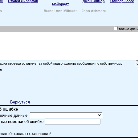
он
Стэйси Либерман
Джон Эшмор
Оливер Зассе
Майбрадт
n
Brandi-Ann Milbradt
John Ashmore
только для 
ция сервера оставляет за собой право удалять сообщения по собственному
ю
Вернуться
б ошибке
бочные данные:
ные пометки об ошибке
поля обязательны к заполнению!