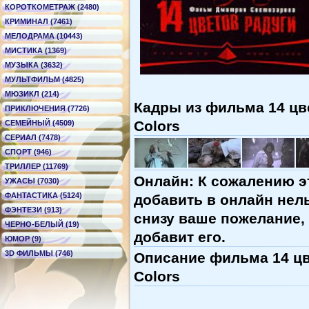
КОРОТКОМЕТРАЖ (2480)
КРИМИНАЛ (7461)
МЕЛОДРАМА (10443)
МИСТИКА (1369)
МУЗЫКА (3632)
МУЛЬТФИЛЬМ (4825)
МЮЗИКЛ (214)
Кадры из фильма 14 цве
ПРИКЛЮЧЕНИЯ (7726)
Colors
СЕМЕЙНЫЙ (4509)
СЕРИАЛ (7478)
СПОРТ (946)
ТРИЛЛЕР (11769)
Онлайн: К сожалению э
УЖАСЫ (7030)
ФАНТАСТИКА (5124)
добавить в онлайн нель
ФЭНТЕЗИ (913)
снизу ваше пожелание,
ЧЕРНО-БЕЛЫЙ (19)
добавит его.
ЮМОР (9)
3D ФИЛЬМЫ (746)
Описание фильма 14 цве
Colors