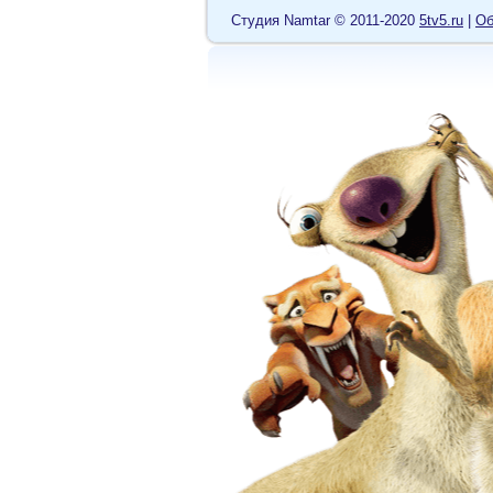
Cтудия Namtar © 2011-2020
5tv5.ru
|
Об