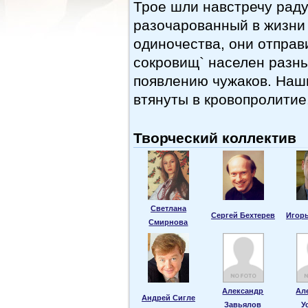
Трое шли навстречу радуг
разочарованный в жизни 
одиночества, они отправ
сокровищ` населен разн
появлению чужаков. Наш
втянуты в кровопролитие.
Творческий коллектив
Светлана
Сергей Бехтерев
Игор
Смирнова
Александр
Ал
Андрей Сигле
Завьялов
У