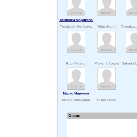
Тошиюки Морикава
Toshiyuki Morikawa
Yôko Soumi
Tomokazu
Kou Matsuo
Mokona Apapa
Satsuki I
Масао Маруяма
Masao Maruyama
Hisao Shirai
Отзыв: