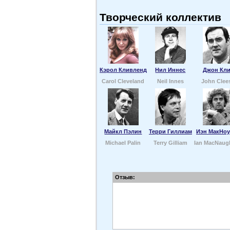
Творческий коллектив
Кэрол Кливленд
Нил Иннес
Джон Кли
Carol Cleveland
Neil Innes
John Clee
Майкл Пэлин
Терри Гиллиам
Иэн МакНоу
Michael Palin
Terry Gilliam
Ian MacNaug
Отзыв: