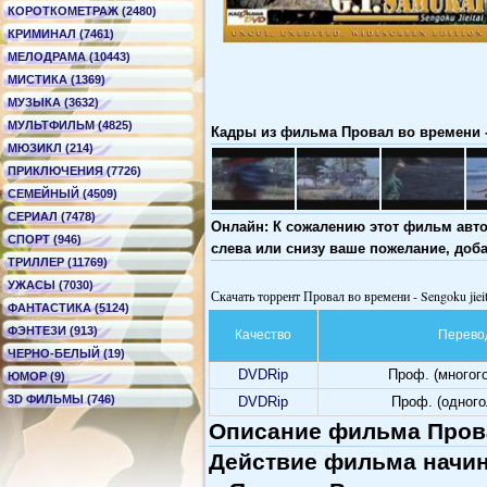
КОРОТКОМЕТРАЖ (2480)
КРИМИНАЛ (7461)
МЕЛОДРАМА (10443)
МИСТИКА (1369)
МУЗЫКА (3632)
МУЛЬТФИЛЬМ (4825)
Кадры из фильма Провал во времени - 
МЮЗИКЛ (214)
ПРИКЛЮЧЕНИЯ (7726)
СЕМЕЙНЫЙ (4509)
СЕРИАЛ (7478)
Онлайн: К сожалению этот фильм авто
СПОРТ (946)
слева или снизу ваше пожелание, доб
ТРИЛЛЕР (11769)
УЖАСЫ (7030)
Скачать торрент Провал во времени - Sengoku jieit
ФАНТАСТИКА (5124)
ФЭНТЕЗИ (913)
Качество
Перево
ЧЕРНО-БЕЛЫЙ (19)
DVDRip
Проф. (многог
ЮМОР (9)
3D ФИЛЬМЫ (746)
DVDRip
Проф. (одног
Описание фильма Провал
Действие фильма начин