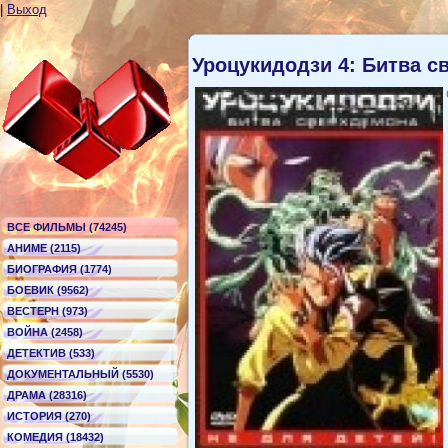
|
Выход
Уроцукидодзи 4: Битва с
ВСЕ ФИЛЬМЫ (74245)
АНИМЕ (2115)
БИОГРАФИЯ (1774)
БОЕВИК (9562)
ВЕСТЕРН (973)
ВОЙНА (2458)
ДЕТЕКТИВ (533)
ДОКУМЕНТАЛЬНЫЙ (5530)
ДРАМА (28316)
ИСТОРИЯ (270)
КОМЕДИЯ (18432)