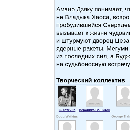
Амано Дзяку понимает, ч
не Владыка Хаоса, возро
пробудившийся Сверхдем
вызывает к жизни чудов
и штурмуют дворец Цеза
ядерные ракеты, Мегуми
из последних сил, а Буд
на судьбоносную встреч
Творческий коллектив
С. Уоткинс
Вероника Ван Итон
Doug Watkins
George Tra