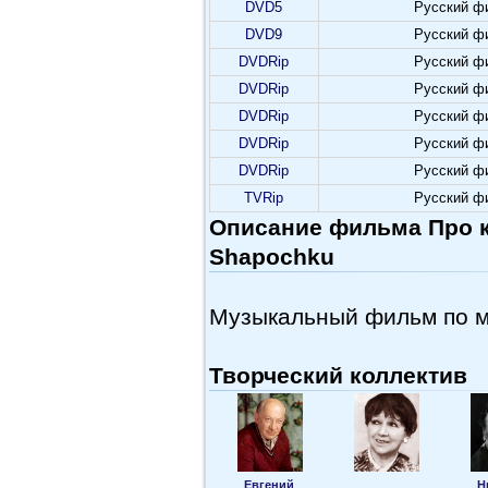
DVD5
Русский ф
DVD9
Русский ф
DVDRip
Русский ф
DVDRip
Русский ф
DVDRip
Русский ф
DVDRip
Русский ф
DVDRip
Русский ф
TVRip
Русский ф
Описание фильма Про к
Shapochku
Музыкальный фильм по м
Творческий коллектив
Евгений
Н