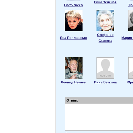
Рина Зеленая
Евстигнеев
Тр
Стефания
Яна Поплавская
Мария
Станюта
Леонид Нечаев
Инна Веткина
Юр
Отзыв: