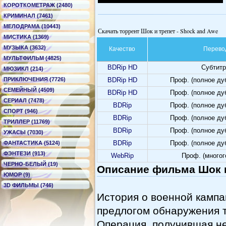
КОРОТКОМЕТРАЖ (2480)
КРИМИНАЛ (7461)
МЕЛОДРАМА (10443)
Скачать торрент Шок и трепет - Shock and Awe
МИСТИКА (1369)
МУЗЫКА (3632)
Качество
Перево
МУЛЬТФИЛЬМ (4825)
BDRip HD
Субтит
МЮЗИКЛ (214)
ПРИКЛЮЧЕНИЯ (7726)
BDRip HD
Проф. (полное ду
СЕМЕЙНЫЙ (4509)
BDRip HD
Проф. (полное ду
СЕРИАЛ (7478)
BDRip
Проф. (полное ду
СПОРТ (946)
BDRip
Проф. (полное ду
ТРИЛЛЕР (11769)
BDRip
Проф. (полное ду
УЖАСЫ (7030)
BDRip
Проф. (полное ду
ФАНТАСТИКА (5124)
ФЭНТЕЗИ (913)
WebRip
Проф. (много
ЧЕРНО-БЕЛЫЙ (19)
Описание фильма Шок и
ЮМОР (9)
3D ФИЛЬМЫ (746)
История о военной камп
предлогом обнаружения 
Операция, получившая н