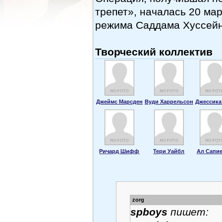
трепет», началась 20 ма
режима Саддама Хуссейна
Творческий коллектив
Джеймс Марсден
Вуди Харрельсон
Джессика
Ричард Шифф
Тери Уайбл
Ал Сапи
zorg
spboys
пишет: