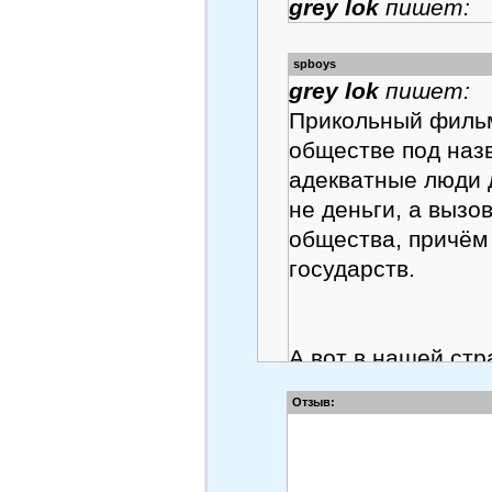
grey lok
пишет:
spboys
grey lok
пишет:
Прикольный фильм
обществе под наз
адекватные люди д
не деньги, а вызо
общества, причём 
государств.
А вот в нашей стр
адекватных людей,
Отзыв:
газетах и на теле
славят власть и в