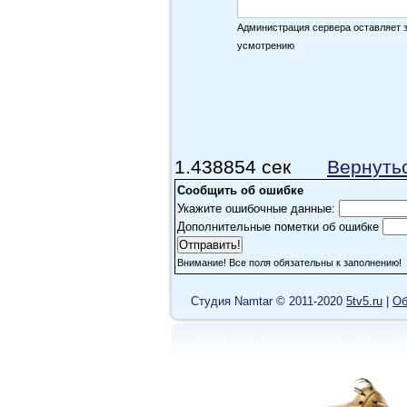
BETAXX
Администрация сервера оставляет 
Кто нибудь вкурсе буде
усмотрению
сериалоозвучивательн
grey lok
Прикольный фильм уже 
названием Американцы
1.438854 сек
Вернуть
статус репортёр это не
Сообщить об ошибке
общества, причём не то
Укажите ошибочные данные:
сожалению таких СМИ в
Дополнительные пометки об ошибке
обратят внимание обще
Внимание! Все поля обязательны к заполнению!
да и политики всё равн
население им наплеват
Cтудия Namtar © 2011-2020
5tv5.ru
|
Об
HypnoticGaze
Хороший актерский сос
довольно таки не плох