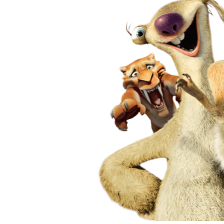
все пойму про что он.
yurchik
Сам сюжет очень интер
Хотя, если признаться
высокой художественно
В общем смотрибельно.
Kritikan VGIK
Удивительная по своей
привлечением голливу
всего мира администр
Блэра. Основываясь н
развязали войну в Ира
(которые, если признат
одна «американская тр
пресса вовсю поддерж