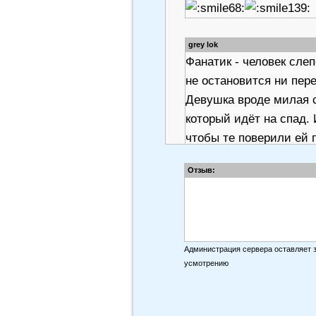
grey lok
Фанатик - человек сле
не остановится ни пер
Девушка вроде милая с
который идёт на спад.
чтобы те поверили ей 
ложь приводит к новой
Отзыв:
превращаются в послед
стиле Нетфликса, но н
Администрация сервера оставляет 
усмотрению