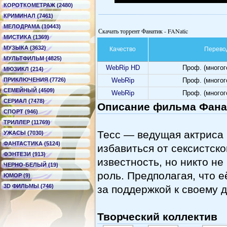
КОРОТКОМЕТРАЖ (2480)
КРИМИНАЛ (7461)
МЕЛОДРАМА (10443)
Скачать торрент Фанатик - FANatic
МИСТИКА (1369)
МУЗЫКА (3632)
Качество
Перево
МУЛЬТФИЛЬМ (4825)
WebRip HD
Проф. (много
МЮЗИКЛ (214)
ПРИКЛЮЧЕНИЯ (7726)
WebRip
Проф. (много
СЕМЕЙНЫЙ (4509)
WebRip
Проф. (много
СЕРИАЛ (7478)
Описание фильма Фанат
СПОРТ (946)
ТРИЛЛЕР (11769)
Тесс — ведущая актриса 
УЖАСЫ (7030)
ФАНТАСТИКА (5124)
избавиться от сексистск
ФЭНТЕЗИ (913)
известность, но никто не
ЧЕРНО-БЕЛЫЙ (19)
роль. Предполагая, что 
ЮМОР (9)
3D ФИЛЬМЫ (746)
за поддержкой к своему 
Творческий коллектив