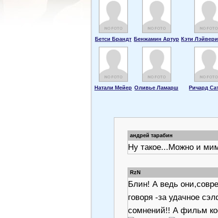
Бетси Брандт
Бенжамин Артур
Кэти Лэйвери
Натали Мейер
Оливье Ламарш
Ричард Са
андрей тарабин
Ну такое...Можно и ми
RzN
Блин! А ведь они,совр
говоря -за удачное сэл
сомнений!! А фильм ко