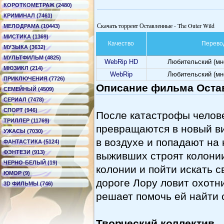
КОРОТКОМЕТРАЖ (2480)
КРИМИНАЛ (7461)
Скачать торрент Оставленные - The Outer Wild
МЕЛОДРАМА (10443)
МИСТИКА (1369)
Качество
Перево
МУЗЫКА (3632)
МУЛЬТФИЛЬМ (4825)
WebRip HD
Любительский (мн
МЮЗИКЛ (214)
WebRip
Любительский (мн
ПРИКЛЮЧЕНИЯ (7726)
Описание фильма Остав
СЕМЕЙНЫЙ (4509)
СЕРИАЛ (7478)
СПОРТ (946)
После катастрофы челов
ТРИЛЛЕР (11769)
превращаются в новый в
УЖАСЫ (7030)
в воздухе и попадают на
ФАНТАСТИКА (5124)
ФЭНТЕЗИ (913)
выживших строят колонии
ЧЕРНО-БЕЛЫЙ (19)
колонии и пойти искать с
ЮМОР (9)
дороге Лору ловит охотни
3D ФИЛЬМЫ (746)
решает помочь ей найти 
Творческий коллектив