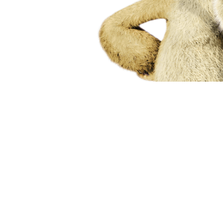
Н.Кейджа очень ув
посмотреть.
Скользящий
Сумасшедшее безуми
Чем больше погружаеш
чаще задаёшь себе воп
растлители, то маньяк
на грани — прибывающи
вот-вот «накроет». Дур
порошки, которые нюха
навязанным себе обра
врага так действует н
справиться со столь о
пускаются во все тяжки