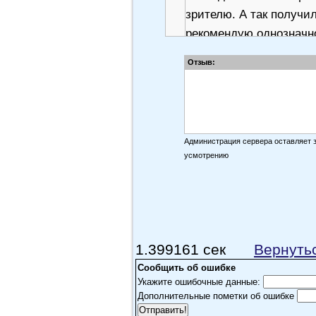
зрителю. А так получи
рекомендую,однозначно
время на это "гуано" .
Отзыв:
Шурик007
не сказать, что шедевр
Администрация сервера оставляет 
просмотр пригоден, д
усмотрению
драматизма, было бы 
Сашка3
Идея фильма интересна
отбывает номер в кадр
1.399161 сек
Вернуть
Но вот постановка фил
Сообщить об ошибке
Только по жанру это не
Укажите ошибочные данные:
мистика!!! Один раз в
Дополнительные пометки об ошибке