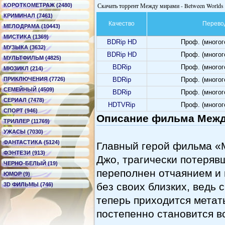
Скачать торрент Между мирами - Between Worlds
КОРОТКОМЕТРАЖ (2480)
КРИМИНАЛ (7461)
Качество
Перево
МЕЛОДРАМА (10443)
МИСТИКА (1369)
BDRip HD
Проф. (много
МУЗЫКА (3632)
BDRip HD
Проф. (много
МУЛЬТФИЛЬМ (4825)
BDRip
Проф. (много
МЮЗИКЛ (214)
ПРИКЛЮЧЕНИЯ (7726)
BDRip
Проф. (много
СЕМЕЙНЫЙ (4509)
BDRip
Проф. (много
СЕРИАЛ (7478)
HDTVRip
Проф. (много
СПОРТ (946)
Описание фильма Между
ТРИЛЛЕР (11769)
УЖАСЫ (7030)
ФАНТАСТИКА (5124)
Главный герой фильма «
ФЭНТЕЗИ (913)
Джо, трагически потеряв
ЧЕРНО-БЕЛЫЙ (19)
переполнен отчаянием и н
ЮМОР (9)
без своих близких, ведь
3D ФИЛЬМЫ (746)
теперь приходится метат
постепенно становится в