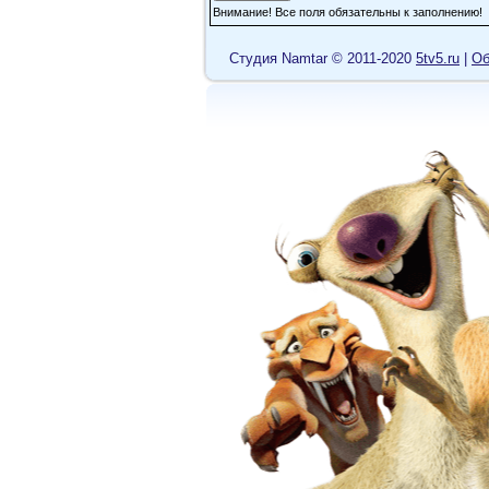
Внимание! Все поля обязательны к заполнению!
Shama42
Повелся на комментари
Cтудия Namtar © 2011-2020
5tv5.ru
|
Об
должна спасти дочь((((
DARToxreneyder
Катя
пишет:
а мне понравился.
первые 5 минут, н
норм пошло, втяги
выглядел как алка
него, фу. А сам фи
Согласен на 100%,
просмотре... досм
хорошая, но вот 
видом персонаж гл