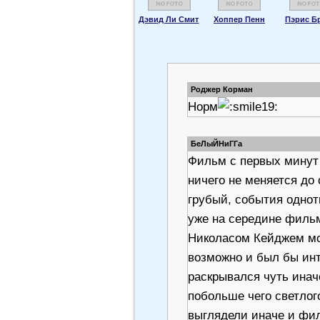
Дэвид Ли Смит
Хоппер Пенн
Пэрис Б
Роджер Корман
Норм
БеЛыЙНиГГа
Фильм с первых минут
ничего не меняется до 
грубый, события однот
уже на середине филь
Николасом Кейджем мо
возможно и был бы ин
раскрывался чуть инач
побольше чего светлого
выглядели иначе и фи