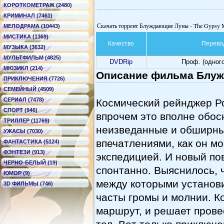
КОРОТКОМЕТРАЖ (2480)
КРИМИНАЛ (7461)
Скачать торрент Блуждающие Луны - The Gypsy
МЕЛОДРАМА (10443)
МИСТИКА (1369)
Качество
Перево
МУЗЫКА (3632)
МУЛЬТФИЛЬМ (4825)
DVDRip
Проф. (одног
МЮЗИКЛ (214)
Описание фильма Блуж
ПРИКЛЮЧЕНИЯ (7726)
СЕМЕЙНЫЙ (4509)
СЕРИАЛ (7478)
Космический рейнджер Ро
СПОРТ (946)
впрочем это вполне обос
ТРИЛЛЕР (11769)
неизведанные и обширные
УЖАСЫ (7030)
впечатлениями, как он м
ФАНТАСТИКА (5124)
ФЭНТЕЗИ (913)
экспедицией. И новый по
ЧЕРНО-БЕЛЫЙ (19)
спонтанно. Выяснилось, 
ЮМОР (9)
между которыми установи
3D ФИЛЬМЫ (746)
часты громы и молнии. К
маршрут, и решает прове