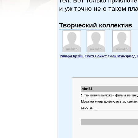
тел. Вот только приключ
и уж точно не о таком пл
Творческий коллектив
Ричард Крэйн
Скотт Бэккет
Сали Мэнсфилд
vic431
Я так понял выложен фильм не так 
Мода на мини докатилась до самых г
хвоста.......