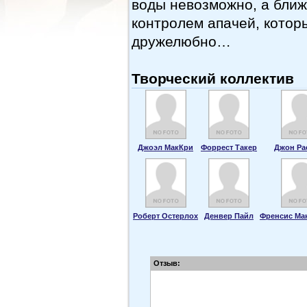
воды невозможно, а ближ
контролем апачей, котор
дружелюбно…
Творческий коллектив
Джоэл МакКри
Форрест Такер
Джон Ра
Роберт Остерлох
Денвер Пайл
Френсис Ма
Отзыв: