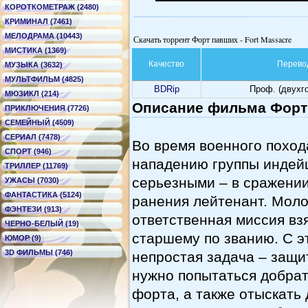
КОРОТКОМЕТРАЖ (2480)
КРИМИНАЛ (7461)
МЕЛОДРАМА (10443)
Скачать торрент Форт павших - Fort Massacre
МИСТИКА (1369)
Качество
Перево
МУЗЫКА (3632)
МУЛЬТФИЛЬМ (4825)
BDRip
Проф. (двухг
МЮЗИКЛ (214)
Описание фильма Форт 
ПРИКЛЮЧЕНИЯ (7726)
СЕМЕЙНЫЙ (4509)
СЕРИАЛ (7478)
Во время военного поход
СПОРТ (946)
нападению группы индейц
ТРИЛЛЕР (11769)
серьезными – в сражении
УЖАСЫ (7030)
ФАНТАСТИКА (5124)
ранения лейтенант. Мол
ФЭНТЕЗИ (913)
ответственная миссия взя
ЧЕРНО-БЕЛЫЙ (19)
старшему по званию. С э
ЮМОР (9)
3D ФИЛЬМЫ (746)
непростая задача – защи
нужно попытаться добрат
форта, а также отыскать 