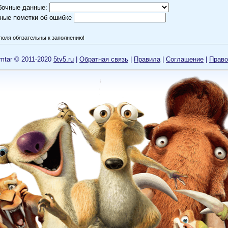
бочные данные:
ные пометки об ошибке
поля обязательны к заполнению!
mtar © 2011-2020
5tv5.ru
|
Обратная связь
|
Правила
|
Cоглашение
|
Право