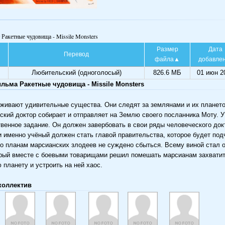
 Ракетные чудовища - Missile Monsters
Размер
Дата
Перевод
файла
добавле
Любительский (одноголосый)
826.6 МБ
01 июн 2
льма Ракетные чудовища - Missile Monsters
живают удивительные существа. Они следят за землянами и их планет
ский доктор собирает и отправляет на Землю своего посланника Моту. У
твенное задание. Он должен завербовать в свои ряды человеческого док
 именно учёный должен стать главой правительства, которое будет под
о планам марсианских злодеев не суждено сбыться. Всему виной стал 
рый вместе с боевыми товарищами решил помешать марсианам захвати
 планету и устроить на ней хаос.
коллектив