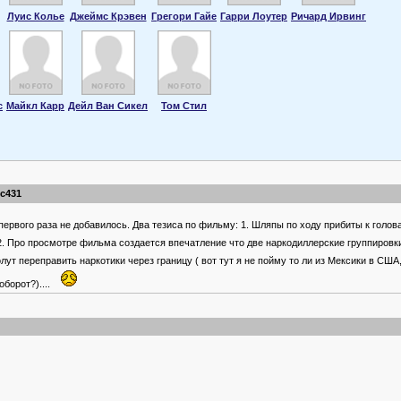
Луис Колье
Джеймс Крэвен
Грегори Гайе
Гарри Лоутер
Ричард Ирвинг
с
Майкл Карр
Дейл Ван Сикел
Том Стил
ic431
первого раза не добавилось. Два тезиса по фильму: 1. Шляпы по ходу прибиты к голо
2. Про просмотре фильма создается впечатление что две наркодиллерские группировки
лут переправить наркотики через границу ( вот тут я не пойму то ли из Мексики в США,
оборот?)....