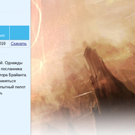
ния
019
Скачать
ой. Однажды
 посланника
тора Брайанта.
чиняться
опытный пилот
ть