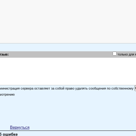
тзыв:
только для
министрация сервера оставляет за собой право удалять сообщения по собственному
мотрению
Вернуться
б ошибке