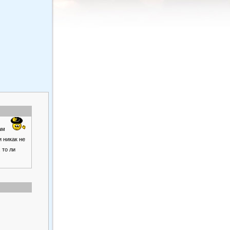
вам
 никак не
 то ли