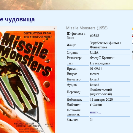
е чудовища
Missile Monsters (1958)
ID фильма в
69585
базе:
Зарубежный фильм /
Жанр:
Фантастика
Страна:
США
Режиссер:
Фред С Браннон
Тип:
Не определён
Время:
01:09:14
Видео:
torrent
Качество:
torrent
Аудио:
torrent
Любительский
Перевод:
(одноголосый)
Добавлен:
11 января 2020
Добавил:
GGastm
Похожие
найти...
фильмы:
Закачек:
34