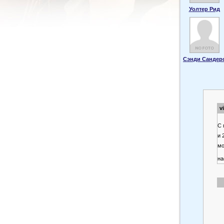
Уолтер Рид
Сэнди Сандер
v
С 
и 
мо
на