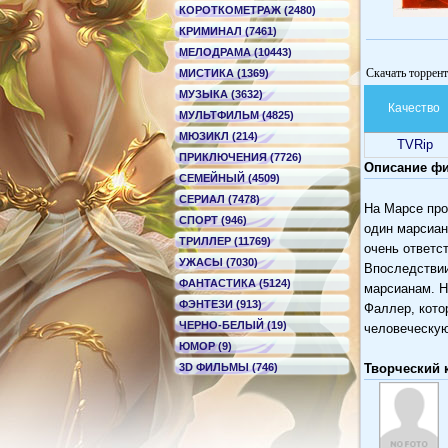
КОРОТКОМЕТРАЖ (2480)
КРИМИНАЛ (7461)
МЕЛОДРАМА (10443)
Скачать торрент
МИСТИКА (1369)
МУЗЫКА (3632)
Качество
МУЛЬТФИЛЬМ (4825)
МЮЗИКЛ (214)
TVRip
ПРИКЛЮЧЕНИЯ (7726)
Описание фи
СЕМЕЙНЫЙ (4509)
СЕРИАЛ (7478)
На Марсе про
СПОРТ (946)
один марсиан
ТРИЛЛЕР (11769)
очень ответс
УЖАСЫ (7030)
Впоследствии
ФАНТАСТИКА (5124)
марсианам. Н
ФЭНТЕЗИ (913)
Фаллер, кото
ЧЕРНО-БЕЛЫЙ (19)
человеческую
ЮМОР (9)
3D ФИЛЬМЫ (746)
Творческий 