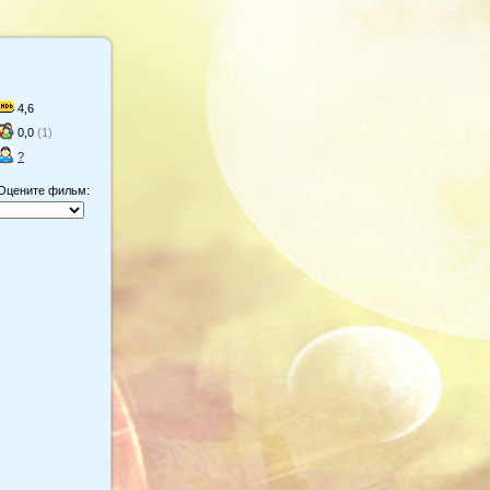
4,6
0,0
(1)
?
Оцените фильм: