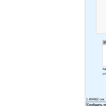
О
Ад
ус
1.404462 сек
Сообщить о