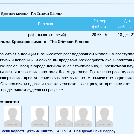
т Кровавое кимоно - The Crimson Kimono
Размер
Дата
Перевод
файла
добавле
D
Проф. (многоголосый)
20.63 ГБ
18 дек 2
льма Кровавое кимоно - The Crimson Kimono
работают в полиции и занимаются расследованием уголовных преступле
ктивы и напарники, и сейчас им предстоит расследовать очень запутанн
рое время назад в городе погибла юная стриптизерша, и, распутывая клу
азываются в японских кварталах Лос-Анджелеса. Постепенно расследова
завершению, преступление почти раскрыто, но тут выясняется одна пика
 Они полюбили одного и того же человека – женщину, которая является
 предстоящем судебном процессе.
коллектив
Гленн Корбетт
Джеймс Шигета
Анна Ли
Пол Дубов
Нейл Морроу