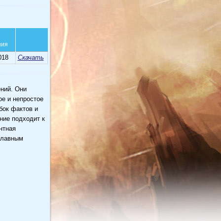
ния
018
Скачать
ний. Они
ое и непростое
бок фактов и
ние подходит к
нтная
 главным