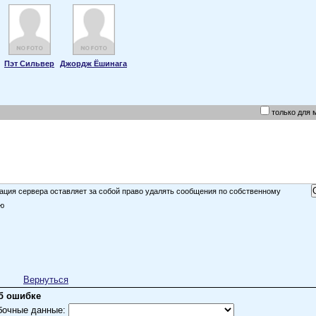
Пэт Сильвер
Джордж Ёшинага
только для 
ция сервера оставляет за собой право удалять сообщения по собственному
ю
Вернуться
б ошибке
бочные данные: