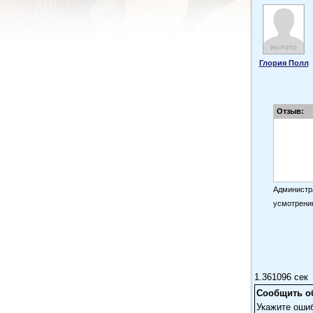
Глория Полл
Отзыв:
Администра
усмотрени
1.361096 сек
Сообщить о
Укажите оши