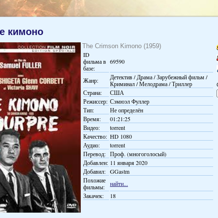
е кимоно
The Crimson Kimono (1959)
ID
фильма в
69590
базе:
Детектив / Драма / Зарубежный фильм /
Жанр:
Криминал / Мелодрама / Триллер
Страна:
США
Режиссер:
Сэмюэл Фуллер
Тип:
Не определён
Время:
01:21:25
Видео:
torrent
Качество:
HD 1080
Аудио:
torrent
Перевод:
Проф. (многоголосый)
Добавлен:
11 января 2020
Добавил:
GGastm
Похожие
найти...
фильмы:
Закачек:
18