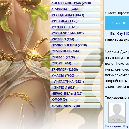
КОРОТКОМЕТРАЖ (2480)
КРИМИНАЛ (7461)
Скачать торрен
МЕЛОДРАМА (10443)
МИСТИКА (1369)
Качество
МУЗЫКА (3632)
МУЛЬТФИЛЬМ (4825)
Blu-Ray H
МЮЗИКЛ (214)
Описание фи
ПРИКЛЮЧЕНИЯ (7726)
СЕМЕЙНЫЙ (4509)
Чарли и Джо 
СЕРИАЛ (7478)
опытные дете
дело. Некото
СПОРТ (946)
улик, они ок
ТРИЛЛЕР (11769)
логическому 
УЖАСЫ (7030)
подробность.
ФАНТАСТИКА (5124)
свидетелем в
ФЭНТЕЗИ (913)
ЧЕРНО-БЕЛЫЙ (19)
Творческий 
ЮМОР (9)
3D ФИЛЬМЫ (746)
Виктория Шоу