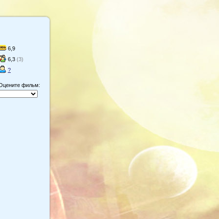
6,9
6,3
(3)
?
Оцените фильм: