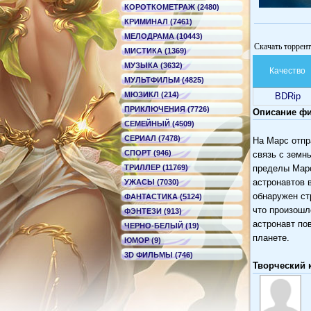
КОРОТКОМЕТРАЖ (2480)
КРИМИНАЛ (7461)
МЕЛОДРАМА (10443)
Скачать торрент
МИСТИКА (1369)
МУЗЫКА (3632)
Качество
МУЛЬТФИЛЬМ (4825)
МЮЗИКЛ (214)
BDRip
ПРИКЛЮЧЕНИЯ (7726)
Описание фил
СЕМЕЙНЫЙ (4509)
СЕРИАЛ (7478)
На Марс отпра
СПОРТ (946)
связь с земн
ТРИЛЛЕР (11769)
пределы Марс
астронавтов в
УЖАСЫ (7030)
обнаружен ст
ФАНТАСТИКА (5124)
что произошл
ФЭНТЕЗИ (913)
астронавт по
ЧЕРНО-БЕЛЫЙ (19)
планете.
ЮМОР (9)
3D ФИЛЬМЫ (746)
Творческий 