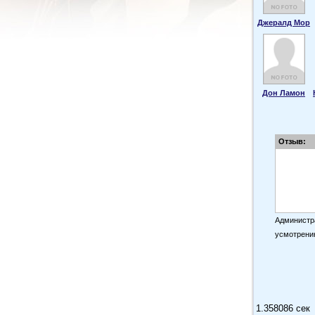
Джералд Мор
Дон Ламон
Отзыв:
Администра
усмотрени
1.358086 сек