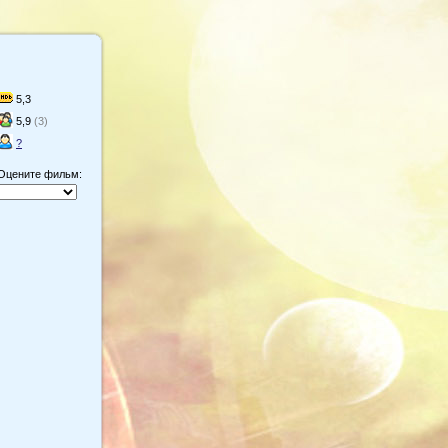
5,3
5,9
(3)
?
Оцените фильм: