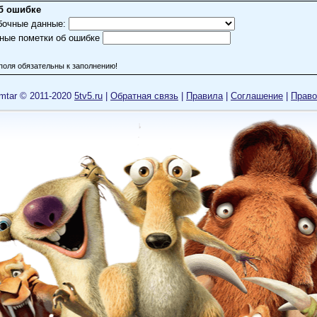
б ошибке
бочные данные:
ные пометки об ошибке
поля обязательны к заполнению!
mtar © 2011-2020
5tv5.ru
|
Обратная связь
|
Правила
|
Cоглашение
|
Право