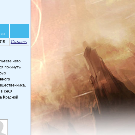
ния
019
Скачать
льтате чего
ся покинуть
ерых
енного
ешественника,
в себя,
а Красной