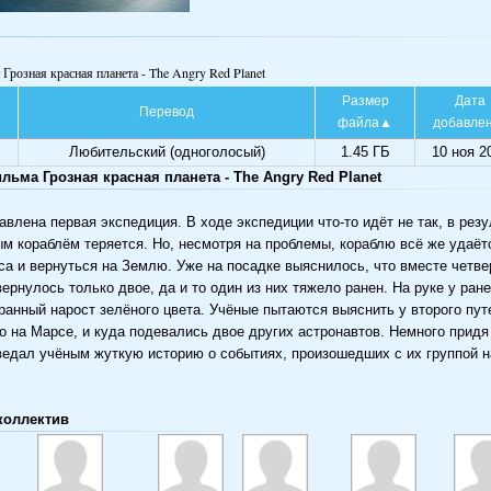
 Грозная красная планета - The Angry Red Planet
Размер
Дата
Перевод
файла
добавле
Любительский (одноголосый)
1.45 ГБ
10 ноя 2
ьма Грозная красная планета - The Angry Red Planet
влена первая экспедиция. В ходе экспедиции что-то идёт не так, в резу
ым кораблём теряется. Но, несмотря на проблемы, кораблю всё же удаёт
а и вернуться на Землю. Уже на посадке выяснилось, что вместе четв
ернулось только двое, да и то один из них тяжело ранен. На руке у ран
ранный нарост зелёного цвета. Учёные пытаются выяснить у второго пут
о на Марсе, и куда подевались двое других астронавтов. Немного придя 
ведал учёным жуткую историю о событиях, произошедших с их группой н
коллектив