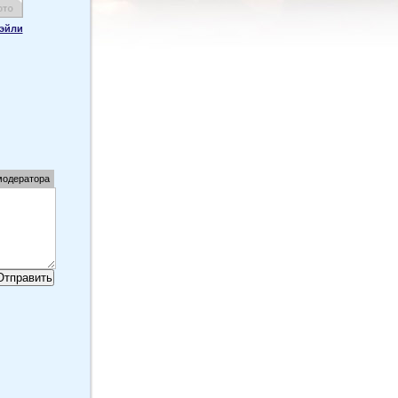
эйли
модератора