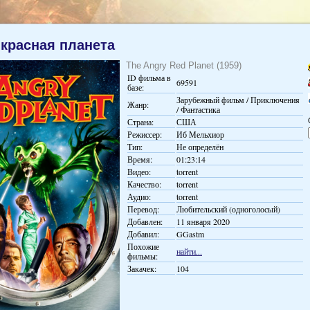
 красная планета
The Angry Red Planet (1959)
ID фильма в
69591
базе:
Зарубежный фильм / Приключения
Жанр:
/ Фантастика
Страна:
США
Режиссер:
Иб Мельхиор
Тип:
Не определён
Время:
01:23:14
Видео:
torrent
Качество:
torrent
Аудио:
torrent
Перевод:
Любительский (одноголосый)
Добавлен:
11 января 2020
Добавил:
GGastm
Похожие
найти...
фильмы:
Закачек:
104