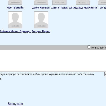
Лес Тремейн
Джек Крушен
Ханна Полак
Дж Эдвард МакКинли
Том Д
Кэйтлин Иннес Эдвардс
Гордон Барнс
только для 
ция сервера оставляет за собой право удалять сообщения по собственному
ю
Вернуться