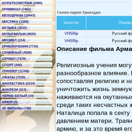
КОРОТКОМЕТРАЖ (2480)
КРИМИНАЛ (7461)
Скачать торрент Армагеддон
МЕЛОДРАМА (10443)
МИСТИКА (1369)
Качество
Перево
МУЗЫКА (3632)
VHSRip
Русский ф
МУЛЬТФИЛЬМ (4825)
МЮЗИКЛ (214)
VHSRip
Русский ф
ПРИКЛЮЧЕНИЯ (7726)
Описание фильма Арма
СЕМЕЙНЫЙ (4509)
СЕРИАЛ (7478)
Религиозные учения могу
СПОРТ (946)
ТРИЛЛЕР (11769)
разнообразное влияние. К
УЖАСЫ (7030)
сопоставляя религию и на
ФАНТАСТИКА (5124)
уничтожить жизнь земную
ФЭНТЕЗИ (913)
наживаются на окутанны
ЧЕРНО-БЕЛЫЙ (19)
ЮМОР (9)
среди таких несчастных 
3D ФИЛЬМЫ (746)
Наталица попала в секту 
давлением матери. Траян
армию, и за это время е