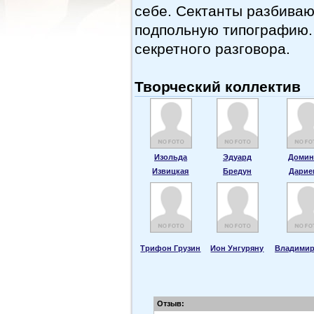
себе. Сектанты разбива
подпольную типографию.
секретного разговора.
Творческий коллектив
Изольда
Эдуард
Домин
Извицкая
Бредун
Дарие
Трифон Грузин
Ион Унгуряну
Владимир
Отзыв: