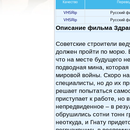
Качество
Перево
VHSRip
Русский ф
VHSRip
Русский ф
Описание фильма Здрав
Советские строители вед
должен пройти по морю. 
что на месте будущего 
подводная мина, которая
мировой войны. Скоро н
специалисты, но до их п
решает попытаться самос
приступает к работе, но 
непредвиденное – в резу
обрушились сотни тонн г
неоткуда, и Гнату придет
погрузившись в воспомин