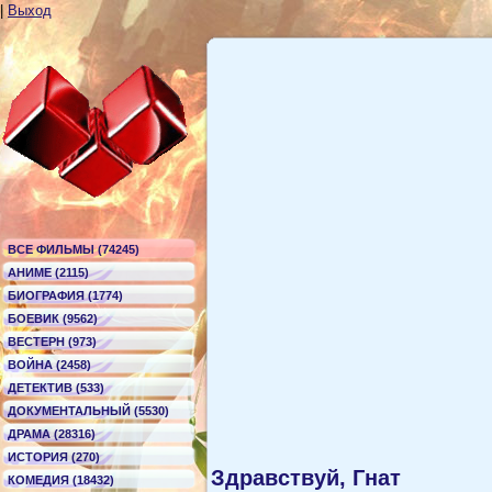
|
Выход
ВСЕ ФИЛЬМЫ (74245)
АНИМЕ (2115)
БИОГРАФИЯ (1774)
БОЕВИК (9562)
ВЕСТЕРН (973)
ВОЙНА (2458)
ДЕТЕКТИВ (533)
ДОКУМЕНТАЛЬНЫЙ (5530)
ДРАМА (28316)
ИСТОРИЯ (270)
Здравствуй, Гнат
КОМЕДИЯ (18432)