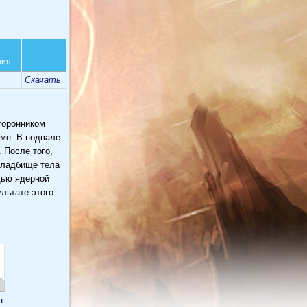
ния
Скачать
сторонником
оме. В подвале
 После того,
 кладбище тела
щью ядерной
ультате этого
г