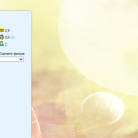
2,9
0,0
(1)
?
Оцените фильм: