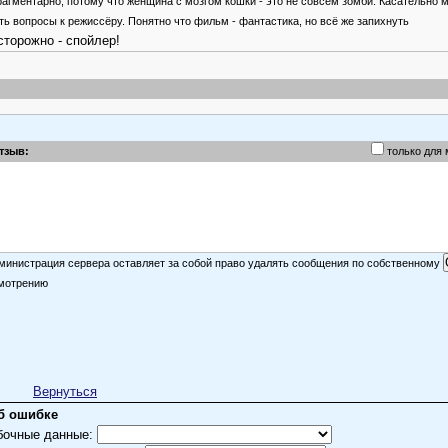
агментарно, потому что женщина с мозгом кошки - это не совсем зомби. Касательно м
ть вопросы к режиссёру. Понятно что фильм - фантастика, но всё же запихнуть
торожно - спойлер!
тзыв:
только для
министрация сервера оставляет за собой право удалять сообщения по собственному
мотрению
Вернуться
б ошибке
бочные данные: