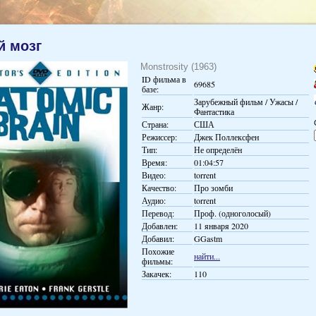
 мозг
Monstrosity (1963)
ID фильма в
69685
базе:
Зарубежный фильм / Ужасы /
Жанр:
Фантастика
Страна:
США
Режиссер:
Джек Поллексфен
Тип:
Не определён
Время:
01:04:57
Видео:
torrent
Качество:
Про зомби
Аудио:
torrent
Перевод:
Проф. (одноголосый)
Добавлен:
11 января 2020
Добавил:
GGastm
Похожие
найти...
фильмы:
Закачек:
110