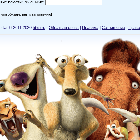
ные пометки об ошибке
поля обязательны к заполнению!
mtar © 2011-2020
5tv5.ru
|
Обратная связь
|
Правила
|
Cоглашение
|
Право