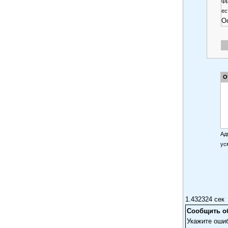
фр
ес
Ос
О
Ад
ус
1.432324 сек
Сообщить о
Укажите оши