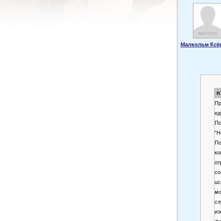
Малкольм Ксё
n
Пр
ед
По
"Н
По
ко
от
со
ис
мо
сл
из