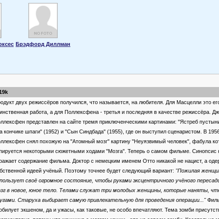
рксес
Брэдфорд Диллман
19k
одукт двух режиссёров получился, что называется, на любителя. Для Масцелли это ег
инственная работа, а для Поллексфена - третья и последняя в качестве режиссёра. Дж
ллексфен представлен на сайте тремя приключенческими картинами: "Ястреб пустыни"
а кончике шпаги" (1952) и "Сын Синдбада" (1955), где он выступил сценаристом. В 1956
ллексфен снял похожую на "Атомный мозг" картину "Неуязвимый человек", фабула ко
пируется некоторыми сюжетными ходами "Мозга". Теперь о самом фильме. Синопсис н
ражает содержание фильма. Доктор с немецким именем Отто никакой не нацист, а од
бственной идеей учёный. Поэтому точнее будет следующий вариант:
"Пожилая женщи
пользует своё огромное состояние, чтобы руками эксцентричного учёного пересад
зг в новое, юное тело. Телами служат три молодых женщины, которые наняты, ч
угами. Старуха выбирает самую привлекательную для проведения операции..."
Филь
обилует экшеном, да и ужасы, как таковые, не особо впечатляют. Тема зомби присутс