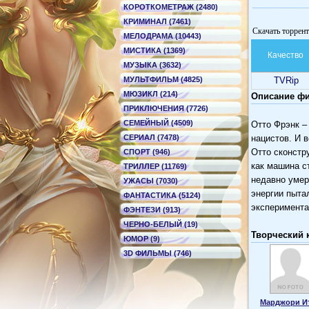
КОРОТКОМЕТРАЖ (2480)
КРИМИНАЛ (7461)
Скачать торрент
МЕЛОДРАМА (10443)
МИСТИКА (1369)
Качество
МУЗЫКА (3632)
МУЛЬТФИЛЬМ (4825)
TVRip
МЮЗИКЛ (214)
Описание фи
ПРИКЛЮЧЕНИЯ (7726)
СЕМЕЙНЫЙ (4509)
Отто Фрэнк – 
СЕРИАЛ (7478)
нацистов. И 
Отто сконстр
СПОРТ (946)
как машина с
ТРИЛЛЕР (11769)
недавно умер
УЖАСЫ (7030)
энергии пыта
ФАНТАСТИКА (5124)
эксперимента
ФЭНТЕЗИ (913)
ЧЕРНО-БЕЛЫЙ (19)
Творческий 
ЮМОР (9)
3D ФИЛЬМЫ (746)
Марджори И