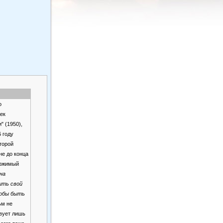
о
ек
 (1950),
 году
торой
е до конца
ержимый
на
ить свой
тобы быть
м не
твует лишь