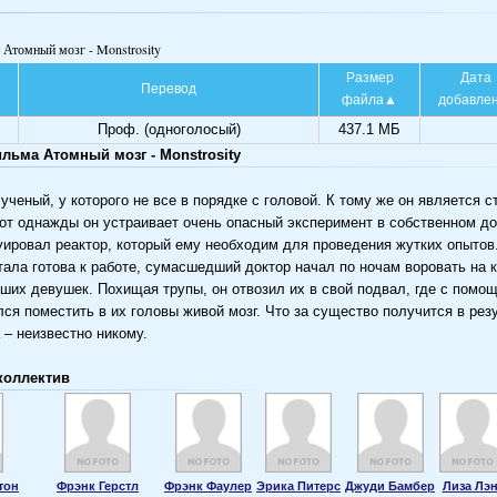
 Атомный мозг - Monstrosity
Размер
Дата
Перевод
файла
добавле
Проф. (одноголосый)
437.1 МБ
льма Атомный мозг - Monstrosity
ученый, у которого не все в порядке с головой. К тому же он является 
вот однажды он устраивает очень опасный эксперимент в собственном д
уировал реактор, который ему необходим для проведения жутких опытов.
тала готова к работе, сумасшедший доктор начал по ночам воровать на
ших девушек. Похищая трупы, он отвозил их в свой подвал, где с помо
лся поместить в их головы живой мозг. Что за существо получится в рез
 – неизвестно никому.
коллектив
тон
Фрэнк Герстл
Фрэнк Фаулер
Эрика Питерс
Джуди Бамбер
Лиза Лэн