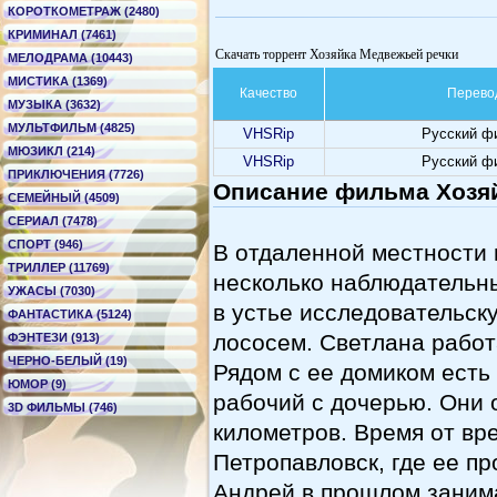
КОРОТКОМЕТРАЖ (2480)
КРИМИНАЛ (7461)
Скачать торрент Хозяйка Медвежьей речки
МЕЛОДРАМА (10443)
МИСТИКА (1369)
Качество
Перево
МУЗЫКА (3632)
МУЛЬТФИЛЬМ (4825)
VHSRip
Русский ф
МЮЗИКЛ (214)
VHSRip
Русский ф
ПРИКЛЮЧЕНИЯ (7726)
Описание фильма Хозя
СЕМЕЙНЫЙ (4509)
СЕРИАЛ (7478)
СПОРТ (946)
В отдаленной местности 
ТРИЛЛЕР (11769)
несколько наблюдательн
УЖАСЫ (7030)
в устье исследовательс
ФАНТАСТИКА (5124)
лососем. Светлана рабо
ФЭНТЕЗИ (913)
ЧЕРНО-БЕЛЫЙ (19)
Рядом с ее домиком есть
ЮМОР (9)
рабочий с дочерью. Они 
3D ФИЛЬМЫ (746)
километров. Время от вр
Петропавловск, где ее п
Андрей в прошлом занима