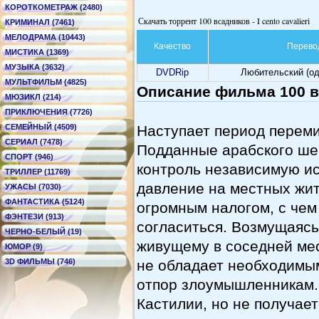
КОРОТКОМЕТРАЖ (2480)
Скачать торрент 100 всадников - I cento cavalieri
КРИМИНАЛ (7461)
МЕЛОДРАМА (10443)
Качество
Перево
МИСТИКА (1369)
МУЗЫКА (3632)
DVDRip
Любительский (о
МУЛЬТФИЛЬМ (4825)
Описание фильма 100 вса
МЮЗИКЛ (214)
ПРИКЛЮЧЕНИЯ (7726)
СЕМЕЙНЫЙ (4509)
Наступает период перем
СЕРИАЛ (7478)
Подданные арабского ше
СПОРТ (946)
контроль независимую и
ТРИЛЛЕР (11769)
давление на местных жи
УЖАСЫ (7030)
ФАНТАСТИКА (5124)
огромным налогом, с чем
ФЭНТЕЗИ (913)
согласиться. Возмущаясь
ЧЕРНО-БЕЛЫЙ (19)
живущему в соседней ме
ЮМОР (9)
3D ФИЛЬМЫ (746)
не обладает необходимым
отпор злоумышленникам. 
Кастилии, но не получает