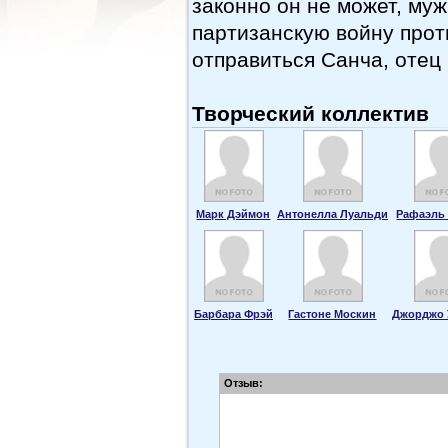
законно он не может, му
партизанскую войну прот
отправиться Санча, отец
Творческий коллектив
Марк Дэймон
Антонелла Луальди
Рафаэль
Барбара Фрэй
Гастоне Москин
Джорджо 
Отзыв: