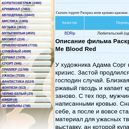
КОРОТКОМЕТРАЖ (2480)
КРИМИНАЛ (7461)
Скачать торрент Раскрась меня кроваво-красным 
МЕЛОДРАМА (10443)
МИСТИКА (1369)
Качество
Перево
МУЗЫКА (3632)
BDRip
Любительский (о
МУЛЬТФИЛЬМ (4825)
МЮЗИКЛ (214)
Описание фильма Раскр
ПРИКЛЮЧЕНИЯ (7726)
Me Blood Red
СЕМЕЙНЫЙ (4509)
СЕРИАЛ (7478)
У художника Адама Сорг 
СПОРТ (946)
ТРИЛЛЕР (11769)
кризис. Застой продлился
УЖАСЫ (7030)
господин случай. Близка
ФАНТАСТИКА (5124)
ржавый гвоздь и капает к
ФЭНТЕЗИ (913)
ЧЕРНО-БЕЛЫЙ (19)
заново. С тех пор, мужч
ЮМОР (9)
написанными кровью. Сн
3D ФИЛЬМЫ (746)
себе, а после и вовсе ст
материал для ужасных тв
выставку, ан которой ку