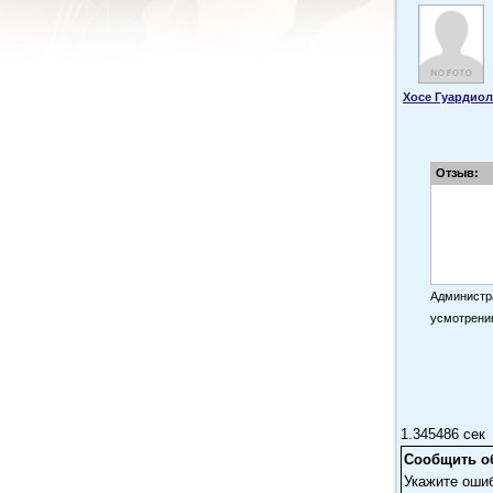
Хосе Гуардиол
Отзыв:
Администра
усмотрени
1.345486 сек
Сообщить о
Укажите оши