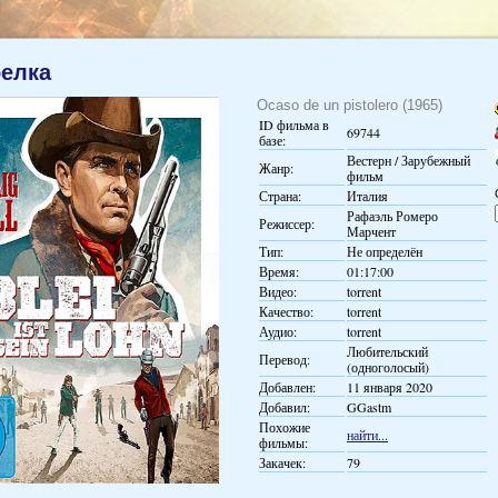
релка
Ocaso de un pistolero (1965)
ID фильма в
69744
базе:
Вестерн / Зарубежный
Жанр:
фильм
Страна:
Италия
Рафаэль Ромеро
Режиссер:
Марчент
Тип:
Не определён
Время:
01:17:00
Видео:
torrent
Качество:
torrent
Аудио:
torrent
Любительский
Перевод:
(одноголосый)
Добавлен:
11 января 2020
Добавил:
GGastm
Похожие
найти...
фильмы:
Закачек:
79