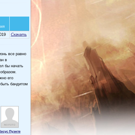
ния
019
Скачать
знь все равно
ан в
ел бы начать
 образом.
жно его
л быть бандитом
Хесус Пуэнте