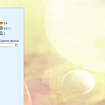
5,8
0,0
(1)
?
Оцените фильм: