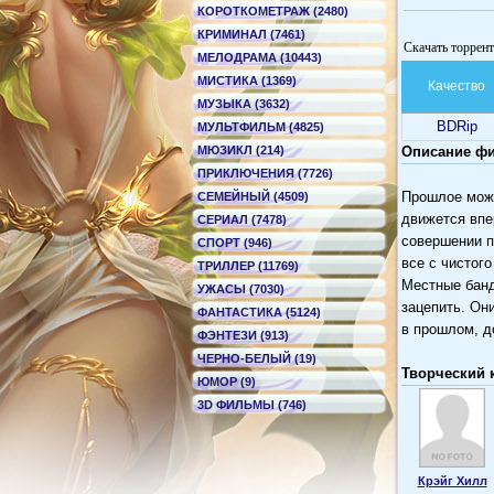
КОРОТКОМЕТРАЖ (2480)
КРИМИНАЛ (7461)
Скачать торрент 
МЕЛОДРАМА (10443)
МИСТИКА (1369)
Качество
МУЗЫКА (3632)
BDRip
МУЛЬТФИЛЬМ (4825)
МЮЗИКЛ (214)
Описание фил
ПРИКЛЮЧЕНИЯ (7726)
Прошлое може
СЕМЕЙНЫЙ (4509)
движется впе
СЕРИАЛ (7478)
совершении п
СПОРТ (946)
все с чистог
ТРИЛЛЕР (11769)
Местные банд
УЖАСЫ (7030)
зацепить. Он
ФАНТАСТИКА (5124)
в прошлом, д
ФЭНТЕЗИ (913)
ЧЕРНО-БЕЛЫЙ (19)
Творческий 
ЮМОР (9)
3D ФИЛЬМЫ (746)
Крэйг Хилл