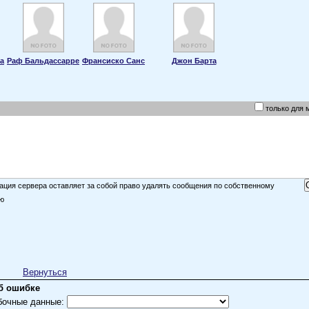
а
Раф Бальдассарре
Франсиско Санс
Джон Барта
только для 
ция сервера оставляет за собой право удалять сообщения по собственному
ю
Вернуться
б ошибке
бочные данные: