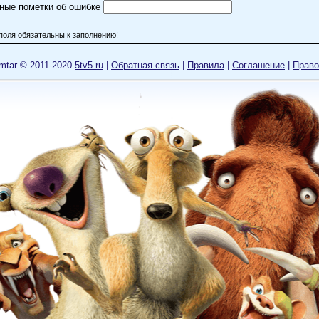
ные пометки об ошибке
поля обязательны к заполнению!
mtar © 2011-2020
5tv5.ru
|
Обратная связь
|
Правила
|
Cоглашение
|
Право