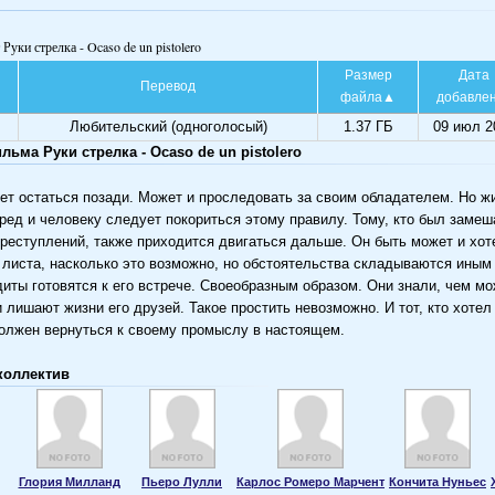
Руки стрелка - Ocaso de un pistolero
Размер
Дата
Перевод
файла
добавле
Любительский (одноголосый)
1.37 ГБ
09 июл 2
ьма Руки стрелка - Ocaso de un pistolero
т остаться позади. Может и проследовать за своим обладателем. Но жи
ред и человеку следует покориться этому правилу. Тому, кто был замеш
реступлений, также приходится двигаться дальше. Он быть может и хот
о листа, насколько это возможно, но обстоятельства складываются иным
иты готовятся к его встрече. Своеобразным образом. Они знали, чем мо
и лишают жизни его друзей. Такое простить невозможно. И тот, кто хоте
олжен вернуться к своему промыслу в настоящем.
коллектив
Глория Милланд
Пьеро Лулли
Карлос Ромеро Марчент
Кончита Нуньес