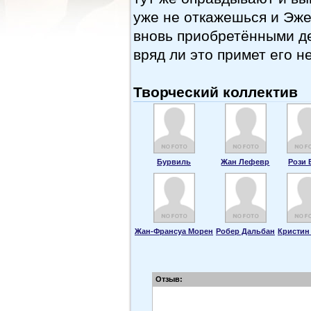
уже не откажешься и Эже
вновь приобретёнными де
вряд ли это примет его н
Творческий коллектив
Бурвиль
Жан Лефевр
Рози 
Жан-Франсуа Морен
Робер Дальбан
Кристин
Отзыв: