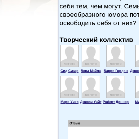
себя тем, чем могут. Се
своеобразного юмора пот
освободить себя от них? 
Творческий коллектив
Сид Сизар
Вера Майлз
Бэрри Гордон
Джон
Мэри Уикс
Джесси Уайт
Роберт Доннер
М
Отзыв: