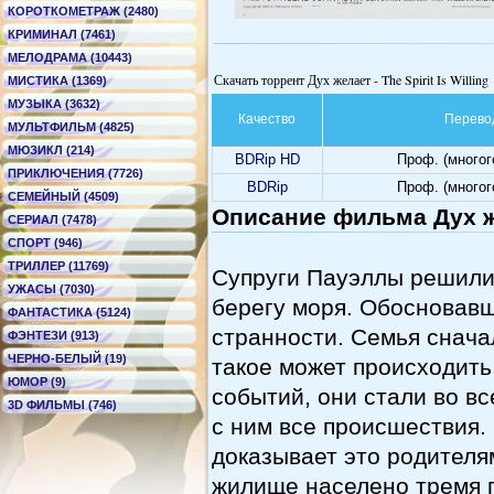
КОРОТКОМЕТРАЖ (2480)
КРИМИНАЛ (7461)
МЕЛОДРАМА (10443)
Скачать торрент Дух желает - The Spirit Is Willing
МИСТИКА (1369)
МУЗЫКА (3632)
Качество
Перево
МУЛЬТФИЛЬМ (4825)
МЮЗИКЛ (214)
BDRip HD
Проф. (много
ПРИКЛЮЧЕНИЯ (7726)
BDRip
Проф. (много
СЕМЕЙНЫЙ (4509)
Описание фильма Дух жел
СЕРИАЛ (7478)
СПОРТ (946)
ТРИЛЛЕР (11769)
Супруги Пауэллы решили 
УЖАСЫ (7030)
берегу моря. Обосновавш
ФАНТАСТИКА (5124)
странности. Семья снача
ФЭНТЕЗИ (913)
ЧЕРНО-БЕЛЫЙ (19)
такое может происходить
ЮМОР (9)
событий, они стали во вс
3D ФИЛЬМЫ (746)
с ним все происшествия.
доказывает это родителя
жилище населено тремя 