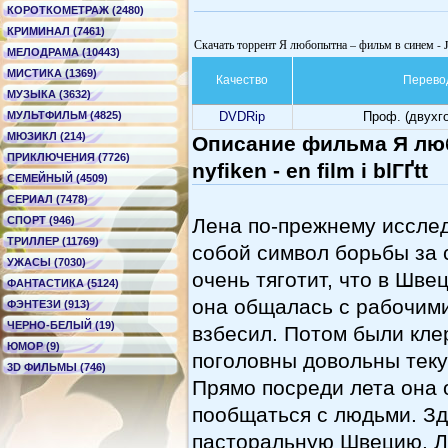
КОРОТКОМЕТРАЖ (2480)
КРИМИНАЛ (7461)
Скачать торрент Я любопытна – фильм в синем - Jag 
МЕЛОДРАМА (10443)
МИСТИКА (1369)
Качество
Перево
МУЗЫКА (3632)
МУЛЬТФИЛЬМ (4825)
DVDRip
Проф. (двухг
МЮЗИКЛ (214)
Описание фильма Я люб
ПРИКЛЮЧЕНИЯ (7726)
nyfiken - en film i blГҐtt
СЕМЕЙНЫЙ (4509)
СЕРИАЛ (7478)
СПОРТ (946)
Лена по-прежнему иссле
ТРИЛЛЕР (11769)
собой символ борьбы за 
УЖАСЫ (7030)
очень тяготит, что в Шв
ФАНТАСТИКА (5124)
она общалась с рабочими
ФЭНТЕЗИ (913)
ЧЕРНО-БЕЛЫЙ (19)
взбесил. Потом были кле
ЮМОР (9)
поголовны довольны теку
3D ФИЛЬМЫ (746)
Прямо посреди лета она 
пообщаться с людьми. Зд
пасторальную Швецию. Л