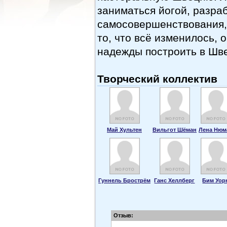
заниматься йогой, разра
самосовершенствования,
то, что всё изменилось, 
надежды построить в Шв
Творческий коллектив
Май Хультен
Вильгот Шёман
Лена Нюм
Гуннель Брострём
Ганс Хеллберг
Бим Уор
Отзыв: