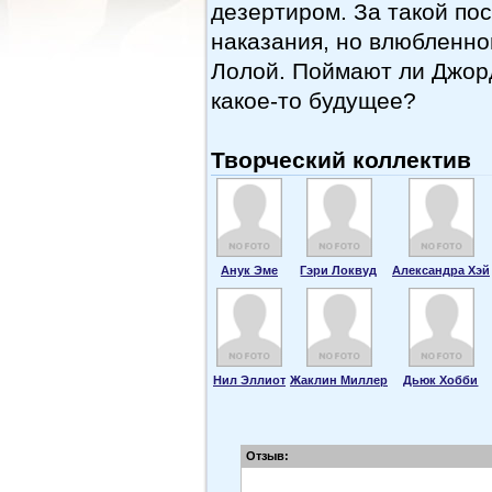
дезертиром. За такой по
наказания, но влюбленно
Лолой. Поймают ли Джор
какое-то будущее?
Творческий коллектив
Анук Эме
Гэри Локвуд
Александра Хэй
Нил Эллиот
Жаклин Миллер
Дьюк Хобби
Отзыв: