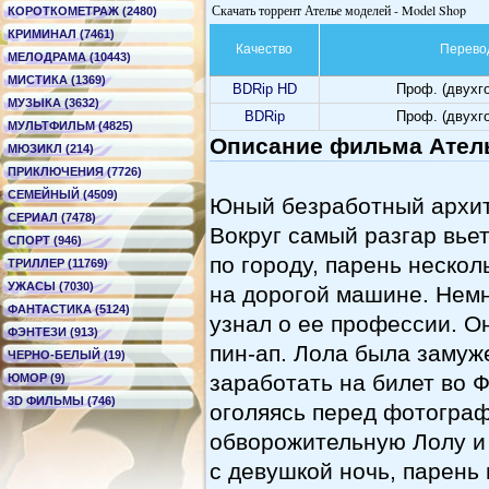
Скачать торрент Ателье моделей - Model Shop
КОРОТКОМЕТРАЖ (2480)
КРИМИНАЛ (7461)
Качество
Перево
МЕЛОДРАМА (10443)
МИСТИКА (1369)
BDRip HD
Проф. (двухг
МУЗЫКА (3632)
BDRip
Проф. (двухг
МУЛЬТФИЛЬМ (4825)
Описание фильма Атель
МЮЗИКЛ (214)
ПРИКЛЮЧЕНИЯ (7726)
СЕМЕЙНЫЙ (4509)
Юный безработный архит
СЕРИАЛ (7478)
Вокруг самый разгар вье
СПОРТ (946)
по городу, парень неско
ТРИЛЛЕР (11769)
УЖАСЫ (7030)
на дорогой машине. Немн
ФАНТАСТИКА (5124)
узнал о ее профессии. О
ФЭНТЕЗИ (913)
пин-ап. Лола была замуже
ЧЕРНО-БЕЛЫЙ (19)
заработать на билет во 
ЮМОР (9)
3D ФИЛЬМЫ (746)
оголяясь перед фотогра
обворожительную Лолу и 
с девушкой ночь, парень