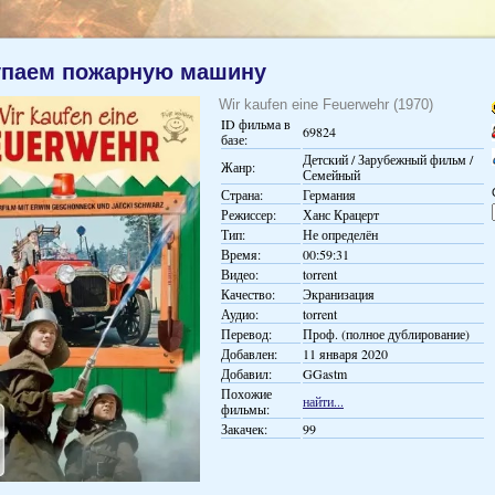
упаем пожарную машину
Wir kaufen eine Feuerwehr (1970)
ID фильма в
69824
базе:
Детский / Зарубежный фильм /
Жанр:
Семейный
Страна:
Германия
Режиссер:
Ханс Крацерт
Тип:
Не определён
Время:
00:59:31
Видео:
torrent
Качество:
Экранизация
Аудио:
torrent
Перевод:
Проф. (полное дублирование)
Добавлен:
11 января 2020
Добавил:
GGastm
Похожие
найти...
фильмы:
Закачек:
99