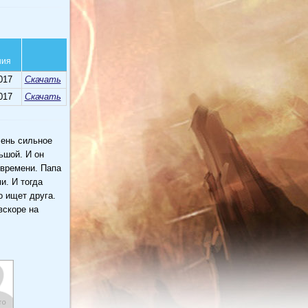
ния
017
Скачать
017
Скачать
чень сильное
ьшой. И он
 времени. Папа
и. И тогда
о ищет друга.
вскоре на