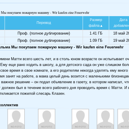
т Мы покупаем пожарную машину - Wir kaufen eine Feuerwehr
Размер
Дата
Перевод
файла
добавле
Проф. (полное дублирование)
1.41 ГБ
18 май 2
Проф. (полное дублирование)
1.09 ГБ
19 май 2
льма Мы покупаем пожарную машину - Wir kaufen eine Feuerwehr
имени Матти всего шесть лет, и в столь юном возрасте он испытывает о
 Ему еще рано ходить в школу, а для детского сада он уже слишком бол
 свое время в свое комнате, а его родителям некогда уделять ему много
емя занят на работе, а мама целый день возится с маленькими близнецам
 важное решение – он подал объявление в газету, в котором написал, чт
 должен был в течение всего рабочего дня проводить время с Матти. И 
ткликается пожилой слесарь Клазен.
коллектив