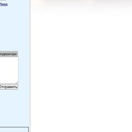
Лирк
модератора