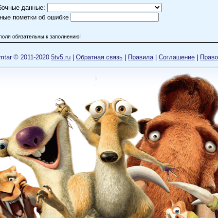
бочные данные:
ные пометки об ошибке
поля обязательны к заполнению!
mtar © 2011-2020
5tv5.ru
|
Обратная связь
|
Правила
|
Cоглашение
|
Право