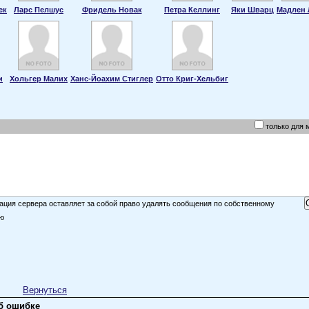
ек
Ларс Пелшус
Фридель Новак
Петра Келлинг
Яки Шварц
Мадлен 
и
Хольгер Малих
Ханс-Йоахим Стиглер
Отто Криг-Хельбиг
только для 
ция сервера оставляет за собой право удалять сообщения по собственному
ю
Вернуться
б ошибке