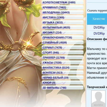
КОРОТКОМЕТРАЖ (2480)
КРИМИНАЛ (7461)
Скачать торрен
МЕЛОДРАМА (10443)
МИСТИКА (1369)
Качество
МУЗЫКА (3632)
DVDRip
МУЛЬТФИЛЬМ (4825)
МЮЗИКЛ (214)
DVDRip
ПРИКЛЮЧЕНИЯ (7726)
Описание фи
СЕМЕЙНЫЙ (4509)
СЕРИАЛ (7478)
Мальчику по 
СПОРТ (946)
одиночество.
ТРИЛЛЕР (11769)
проводит все
УЖАСЫ (7030)
почти все вр
ФАНТАСТИКА (5124)
Матти принял
Наемный друг
ФЭНТЕЗИ (913)
объявление о
ЧЕРНО-БЕЛЫЙ (19)
ЮМОР (9)
Творческий 
3D ФИЛЬМЫ (746)