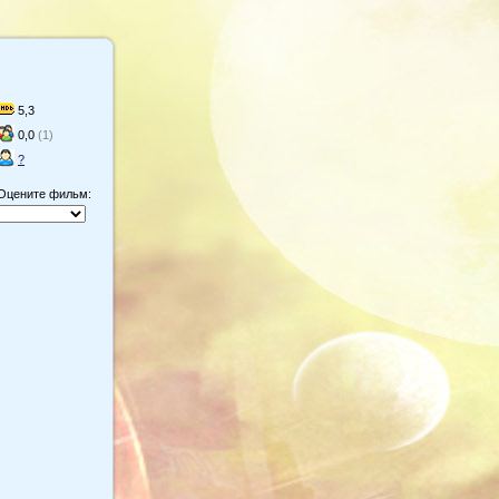
5,3
0,0
(1)
?
Оцените фильм: