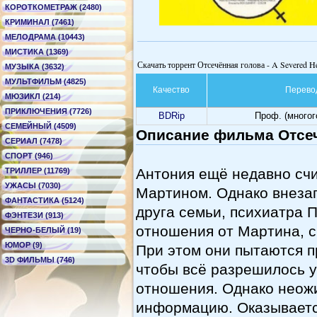
КОРОТКОМЕТРАЖ (2480)
КРИМИНАЛ (7461)
МЕЛОДРАМА (10443)
МИСТИКА (1369)
Скачать торрент Отсечённая голова - A Severed H
МУЗЫКА (3632)
МУЛЬТФИЛЬМ (4825)
Качество
Перево
МЮЗИКЛ (214)
ПРИКЛЮЧЕНИЯ (7726)
BDRip
Проф. (много
СЕМЕЙНЫЙ (4509)
Описание фильма Отсеч
СЕРИАЛ (7478)
СПОРТ (946)
Антония ещё недавно счи
ТРИЛЛЕР (11769)
УЖАСЫ (7030)
Мартином. Однако внеза
ФАНТАСТИКА (5124)
друга семьи, психиатра
ФЭНТЕЗИ (913)
отношения от Мартина, сч
ЧЕРНО-БЕЛЫЙ (19)
ЮМОР (9)
При этом они пытаются п
3D ФИЛЬМЫ (746)
чтобы всё разрешилось у
отношения. Однако неож
информацию. Оказываетс