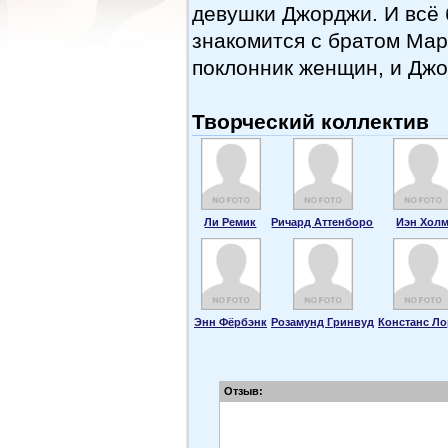
девушки Джорджи. И всё 
знакомится с братом Мар
поклонник женщин, и Джо
Творческий коллектив
Ли Ремик
Ричард Аттенборо
Иэн Хол
Энн Фёрбэнк
Розамунд Гринвуд
Констанс Л
Отзыв: