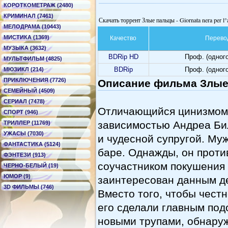
КОРОТКОМЕТРАЖ (2480)
КРИМИНАЛ (7461)
Скачать торрент Злые пальцы - Giornata nera per l°a
МЕЛОДРАМА (10443)
МИСТИКА (1369)
Качество
Перево
МУЗЫКА (3632)
BDRip HD
Проф. (одног
МУЛЬТФИЛЬМ (4825)
BDRip
Проф. (одног
МЮЗИКЛ (214)
ПРИКЛЮЧЕНИЯ (7726)
Описание фильма Злые па
СЕМЕЙНЫЙ (4509)
СЕРИАЛ (7478)
Отличающийся цинизмом 
СПОРТ (946)
зависимостью Андреа Би
ТРИЛЛЕР (11769)
УЖАСЫ (7030)
и чудесной супругой. Му
ФАНТАСТИКА (5124)
баре. Однажды, он проти
ФЭНТЕЗИ (913)
соучастником покушения 
ЧЕРНО-БЕЛЫЙ (19)
ЮМОР (9)
заинтересован данным де
3D ФИЛЬМЫ (746)
Вместо того, чтобы честн
его сделали главным по
новыми трупами, обнару