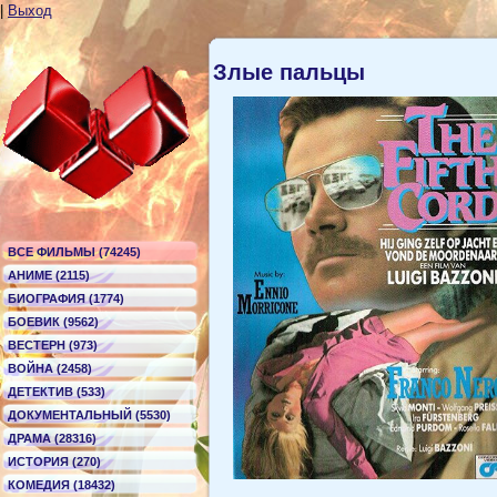
|
Выход
Злые пальцы
ВСЕ ФИЛЬМЫ (74245)
АНИМЕ (2115)
БИОГРАФИЯ (1774)
БОЕВИК (9562)
ВЕСТЕРН (973)
ВОЙНА (2458)
ДЕТЕКТИВ (533)
ДОКУМЕНТАЛЬНЫЙ (5530)
ДРАМА (28316)
ИСТОРИЯ (270)
КОМЕДИЯ (18432)