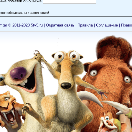
ные пометки об ошибке
поля обязательны к заполнению!
mtar © 2011-2020
5tv5.ru
|
Обратная связь
|
Правила
|
Cоглашение
|
Право