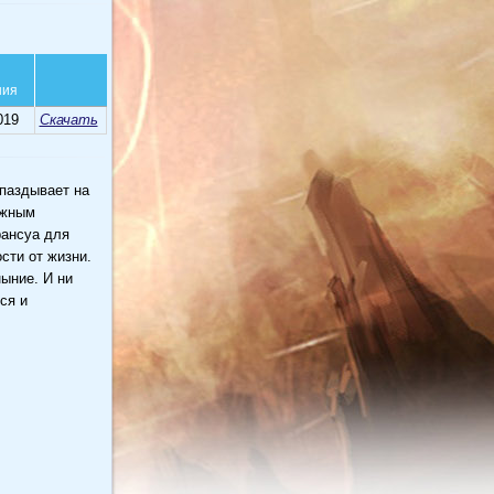
ния
019
Скачать
паздывает на
ужным
рансуа для
сти от жизни.
ныние. И ни
ся и