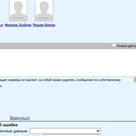
ье
Мишель Бэйкер
Ришар Берри
только для 
ция сервера оставляет за собой право удалять сообщения по собственному
ю
Вернуться
б ошибке
бочные данные: