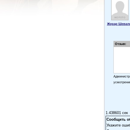
Жерар Шевал
Отзыв:
Администра
усмотрени
1.438601 сек
Сообщить о
Укажите оши