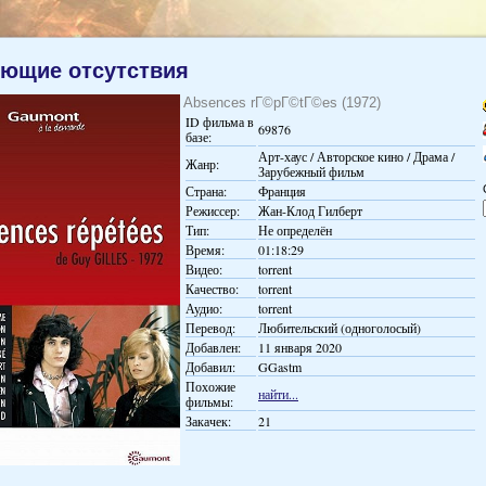
ющие отсутствия
Absences rГ©pГ©tГ©es (1972)
ID фильма в
69876
базе:
Арт-хаус / Авторское кино / Драма /
Жанр:
Зарубежный фильм
Страна:
Франция
Режиссер:
Жан-Клод Гилберт
Тип:
Не определён
Время:
01:18:29
Видео:
torrent
Качество:
torrent
Аудио:
torrent
Перевод:
Любительский (одноголосый)
Добавлен:
11 января 2020
Добавил:
GGastm
Похожие
найти...
фильмы:
Закачек:
21