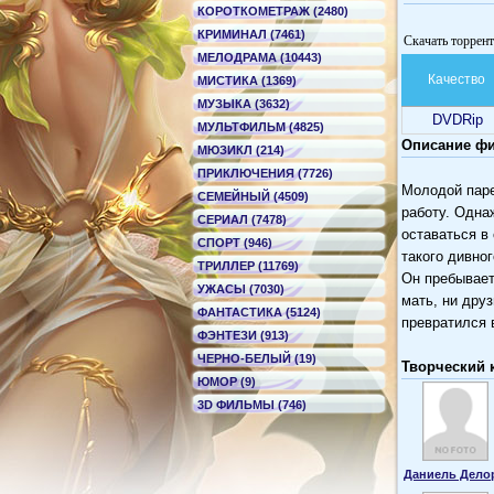
КОРОТКОМЕТРАЖ (2480)
КРИМИНАЛ (7461)
Скачать торрен
МЕЛОДРАМА (10443)
Качество
МИСТИКА (1369)
МУЗЫКА (3632)
DVDRip
МУЛЬТФИЛЬМ (4825)
Описание фи
МЮЗИКЛ (214)
ПРИКЛЮЧЕНИЯ (7726)
Молодой паре
СЕМЕЙНЫЙ (4509)
работу. Одна
СЕРИАЛ (7478)
оставаться в
СПОРТ (946)
такого дивно
ТРИЛЛЕР (11769)
Он пребывает
УЖАСЫ (7030)
мать, ни друз
ФАНТАСТИКА (5124)
превратился 
ФЭНТЕЗИ (913)
ЧЕРНО-БЕЛЫЙ (19)
Творческий 
ЮМОР (9)
3D ФИЛЬМЫ (746)
Даниель Дело