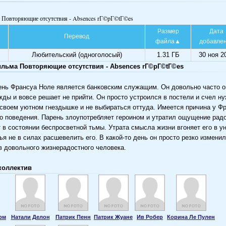
т Повторяющие отсутствия - Absences rГ©pГ©tГ©es
Размер
Дата
Перевод
файла
добавле
Любительский (одноголосый)
1.31 ГБ
30 ноя 2
льма Повторяющие отсутствия - Absences rГ©pГ©tГ©es
нь Франсуа Ноле является банковским служащим. Он довольно часто о
жды и вовсе решает не прийти. Он просто устроился в постели и счел н
 своем уютном гнездышке и не выбираться оттуда. Имеется причина у Ф
го поведения. Парень злоупотребляет героином и утратил ощущение радо
 в состоянии беспросветной тьмы. Утрата смысла жизни вгоняет его в у
ья не в силах расшевелить его. В какой-то день он просто резко изменил
в довольного жизнерадостного человека.
коллектив
рм
Натали Делон
Патрик Пенн
Патрик Жуане
Ив Робер
Корина Ле Пулен