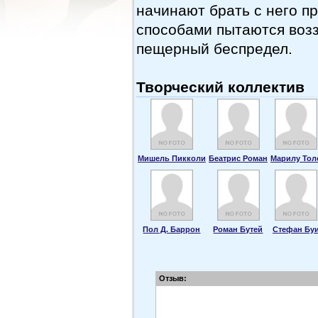
начинают брать с него п
способами пытаются воззв
пещерный беспредел.
Творческий коллектив
Мишель Пикколи
Беатрис Роман
Марилу Тол
Пол Д. Баррон
Роман Бутей
Стефан Бу
Отзыв: