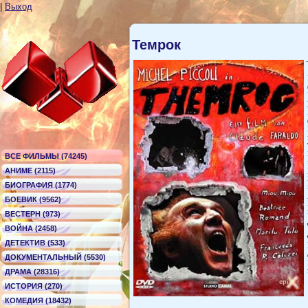
|
Выход
Темрок
ВСЕ ФИЛЬМЫ (74245)
АНИМЕ (2115)
БИОГРАФИЯ (1774)
БОЕВИК (9562)
ВЕСТЕРН (973)
ВОЙНА (2458)
ДЕТЕКТИВ (533)
ДОКУМЕНТАЛЬНЫЙ (5530)
ДРАМА (28316)
ИСТОРИЯ (270)
КОМЕДИЯ (18432)