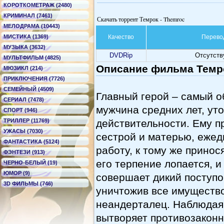
КОРОТКОМЕТРАЖ (2480)
КРИМИНАЛ (7461)
Скачать торрент Темрок - Themroc
МЕЛОДРАМА (10443)
МИСТИКА (1369)
Качество
Перево
МУЗЫКА (3632)
DVDRip
Отсутств
МУЛЬТФИЛЬМ (4825)
Описание фильма Темро
МЮЗИКЛ (214)
ПРИКЛЮЧЕНИЯ (7726)
СЕМЕЙНЫЙ (4509)
Главный герой – самый 
СЕРИАЛ (7478)
мужчина средних лет, у
СПОРТ (946)
ТРИЛЛЕР (11769)
действительности. Ему п
УЖАСЫ (7030)
сестрой и матерью, ежед
ФАНТАСТИКА (5124)
работу, к тому же прино
ФЭНТЕЗИ (913)
его терпение лопается, и
ЧЕРНО-БЕЛЫЙ (19)
ЮМОР (9)
совершает дикий поступо
3D ФИЛЬМЫ (746)
уничтожив все имущество
неандерталец. Наблюдая 
вытворяет противозаконн