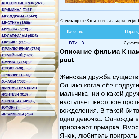
КОРОТКОМЕТРАЖ (2480)
КРИМИНАЛ (7461)
МЕЛОДРАМА (10443)
Скачать торрент К нам приехала ярмарка - Prijela
МИСТИКА (1369)
МУЗЫКА (3632)
Качество
Перево
МУЛЬТФИЛЬМ (4825)
МЮЗИКЛ (214)
HDTV HD
Субтит
ПРИКЛЮЧЕНИЯ (7726)
Описание фильма К нам 
СЕМЕЙНЫЙ (4509)
pout
СЕРИАЛ (7478)
СПОРТ (946)
ТРИЛЛЕР (11769)
Женская дружба существу
УЖАСЫ (7030)
Однако когда обе подруги
ФАНТАСТИКА (5124)
мальчика, ни о какой дру
ФЭНТЕЗИ (913)
наступает жестокое прот
ЧЕРНО-БЕЛЫЙ (19)
ЮМОР (9)
вожделения. В такой бит
3D ФИЛЬМЫ (746)
одна девочка. Однажды 
приезжает ярмарка. Вмес
Янек, любитель поиграть