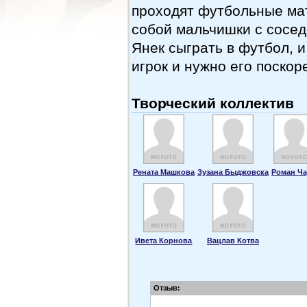
проходят футбольные ма
собой мальчишки с сосе
Янек сыграть в футбол, и
игрок и нужно его поскор
Творческий коллектив
Рената Машкова
Зузана Быджовска
Роман Ча
Ивета Корнова
Вацлав Котва
Отзыв: