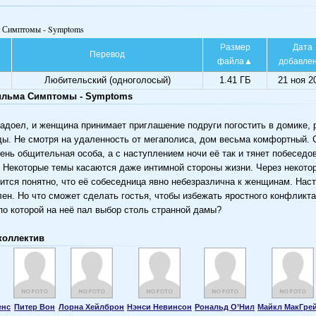
т Симптомы - Symptoms
Размер
Дата
Перевод
файла
добавле
Любительский (одноголосый)
1.41 ГБ
21 ноя 2
ильма Симптомы - Symptoms
адоел, и женщина принимает приглашение подруги погостить в домике,
ды. Не смотря на удаленность от мегаполиса, дом весьма комфортный. 
ень общительная особа, а с наступлением ночи её так и тянет побеседо
 Некоторые темы касаются даже интимной стороны жизни. Через некото
вится понятно, что её собеседница явно небезразлична к женщинам. Наст
ен. Но что сможет сделать гостья, чтобы избежать яростного конфликта
 по которой на неё пал выбор столь странной дамы?
коллектив
енс
Питер Вон
Лорна Хейлброн
Нэнси Невинсон
Рональд О’Нил
Майкл МакГре