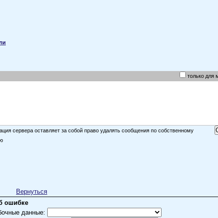
ли
только для 
ция сервера оставляет за собой право удалять сообщения по собственному
ю
Вернуться
б ошибке
бочные данные: