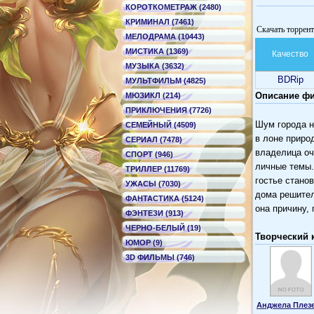
КОРОТКОМЕТРАЖ (2480)
КРИМИНАЛ (7461)
Скачать торрен
МЕЛОДРАМА (10443)
МИСТИКА (1369)
Качество
МУЗЫКА (3632)
BDRip
МУЛЬТФИЛЬМ (4825)
Описание ф
МЮЗИКЛ (214)
ПРИКЛЮЧЕНИЯ (7726)
Шум города н
СЕМЕЙНЫЙ (4509)
в лоне приро
СЕРИАЛ (7478)
владелица оч
СПОРТ (946)
личные темы.
ТРИЛЛЕР (11769)
гостье стано
УЖАСЫ (7030)
дома решител
ФАНТАСТИКА (5124)
она причину,
ФЭНТЕЗИ (913)
ЧЕРНО-БЕЛЫЙ (19)
Творческий 
ЮМОР (9)
3D ФИЛЬМЫ (746)
Анджела Плез