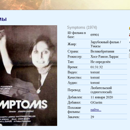
мы
Symptoms (1974)
ID фильма в
69901
базе:
Зарубежный фильм /
Жанр:
Ужасы
Страна:
Великобритания
Режиссер:
Хосе Рамон Ларрас
Тип:
Не определён
Время:
01:31:32
Видео:
torrent
Качество:
torrent
Аудио:
torrent
Любительский
Перевод:
(одноголосый)
Добавлен:
11 января 2020
Добавил:
GGastm
Похожие
найти...
фильмы:
Закачек:
29