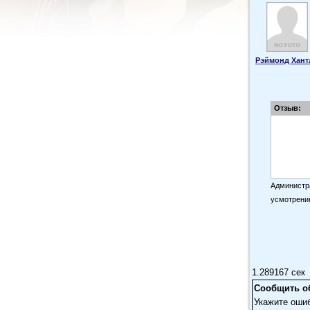
Рэймонд Хант
Отзыв:
Администра
усмотрени
1.289167 сек
Сообщить о
Укажите оши