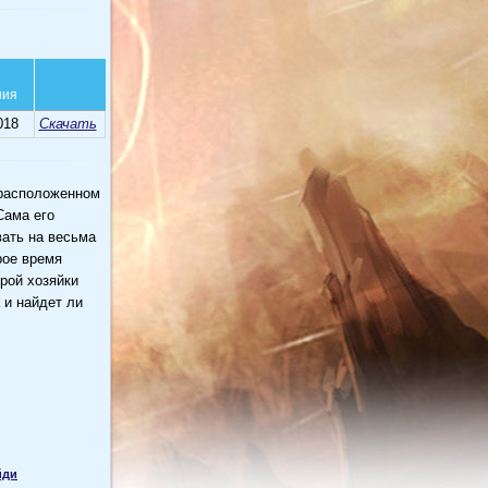
ния
018
Скачать
 расположенном
Сама его
вать на весьма
рое время
рой хозяйки
 и найдет ли
йди