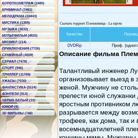
КОРОТКОМЕТРАЖ (2480)
КРИМИНАЛ (7461)
МЕЛОДРАМА (10443)
МИСТИКА (1369)
Скачать торрент Племянница - La nipote
МУЗЫКА (3632)
Качество
Перево
МУЛЬТФИЛЬМ (4825)
МЮЗИКЛ (214)
DVDRip
Проф. (одног
ПРИКЛЮЧЕНИЯ (7726)
Описание фильма Племя
СЕМЕЙНЫЙ (4509)
СЕРИАЛ (7478)
СПОРТ (946)
Талантливый инженер Луи
ТРИЛЛЕР (11769)
организовывает выезд в 
УЖАСЫ (7030)
женой. Мужчину не столь
ФАНТАСТИКА (5124)
ФЭНТЕЗИ (913)
прелести юной служанки 
ЧЕРНО-БЕЛЫЙ (19)
яростным противником л
ЮМОР (9)
разрывается между возм
3D ФИЛЬМЫ (746)
трофеев, как дома, так и 
восемнадцатилетней пле
кончины мамы. Мужчины 