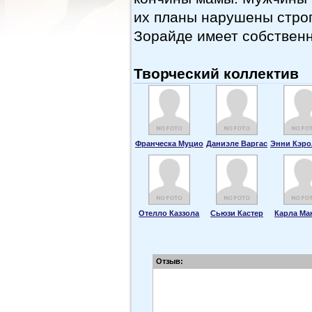
их планы нарушены стро
Зорайде имеет собственн
Творческий коллектив
Франческа Муцио
Даниэле Варгас
Энни Кэро
Отелло Каззола
Сьюзи Кастер
Карла Ма
Отзыв: