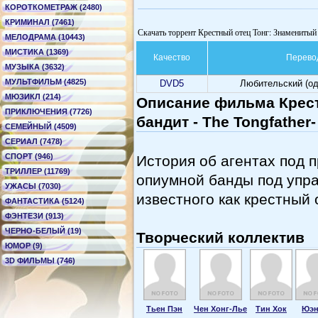
КОРОТКОМЕТРАЖ (2480)
КРИМИНАЛ (7461)
Скачать торрент Крестный отец Тонг: Знаменитый б
МЕЛОДРАМА (10443)
МИСТИКА (1369)
Качество
Перево
МУЗЫКА (3632)
МУЛЬТФИЛЬМ (4825)
DVD5
Любительский (о
МЮЗИКЛ (214)
Описание фильма Крест
ПРИКЛЮЧЕНИЯ (7726)
бандит - The Tongfather-
СЕМЕЙНЫЙ (4509)
СЕРИАЛ (7478)
СПОРТ (946)
История об агентах под 
ТРИЛЛЕР (11769)
опиумной банды под упр
УЖАСЫ (7030)
известного как крестный 
ФАНТАСТИКА (5124)
ФЭНТЕЗИ (913)
ЧЕРНО-БЕЛЫЙ (19)
Творческий коллектив
ЮМОР (9)
3D ФИЛЬМЫ (746)
Тьен Пэн
Чен Хонг-Лье
Тин Хок
Юэн