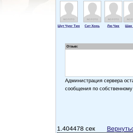
Шут Чунг Тин
Сит Хонь
Лю Чик
Шан
Отзыв:
Администрация сервера оста
сообщения по собственному
1.404478 сек
Вернуть