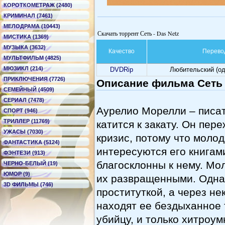
КОРОТКОМЕТРАЖ (2480)
КРИМИНАЛ (7461)
МЕЛОДРАМА (10443)
Скачать торрент Сеть - Das Netz
МИСТИКА (1369)
МУЗЫКА (3632)
Качество
Перево
МУЛЬТФИЛЬМ (4825)
МЮЗИКЛ (214)
DVDRip
Любительский (о
ПРИКЛЮЧЕНИЯ (7726)
Описание фильма Сеть -
СЕМЕЙНЫЙ (4509)
СЕРИАЛ (7478)
Аурелио Морелли – писат
СПОРТ (946)
ТРИЛЛЕР (11769)
катится к закату. Он пер
УЖАСЫ (7030)
кризис, потому что моло
ФАНТАСТИКА (5124)
интересуются его книгами
ФЭНТЕЗИ (913)
благосклонны к нему. Мо
ЧЕРНО-БЕЛЫЙ (19)
ЮМОР (9)
их развращенными. Одна
3D ФИЛЬМЫ (746)
проституткой, а через н
находят ее бездыханное 
убийцу, и только хитроу