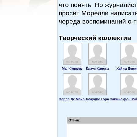
что понять. Но журналист
просит Морелли написат
череда воспоминаний о п
Творческий коллектив
Мел Феррер
Клаус Кински
Хайнц Бенн
Карло Де Мейо
Клаудио Гора
Забине фон Ма
Отзыв: